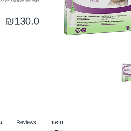
ot on solution for cats
₪
130.0
תיאור
Reviews
מ