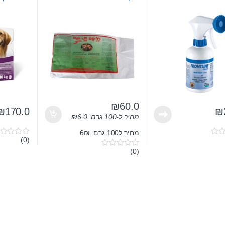
₪
60.0
₪
170.0
₪
מחיר ל-100 גרם:
6.0
₪
מחיר ל100 גרם: 6₪
(0)
0
o
(0)
0
u
o
t
u
o
t
f
o
5
f
5