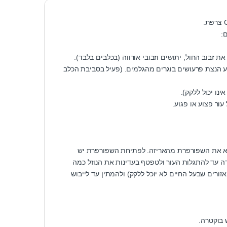
:
כן מונע הנצת פרעושים בוגרים מהגלמים. (פעיל בסביבת הכלב
נו יכול ללקק).
ור פצוע או פגוע.
ציא את השפורפרת מהאריזה. לפתיחת השפורפרת יש
ה עד להתגלות העור ולטפטף בעדינות את הנוזל כמה
בפרווה. מומלץ לעשות זאת ב 1-2 נקודות שונות (באזורים שבעל החיים לא יוכל ללקק) ולהמתין עד לייבוש