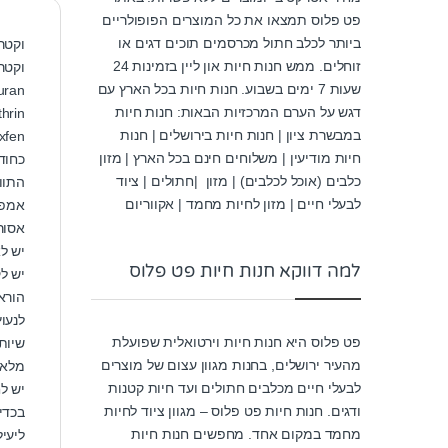
פט פלוס תמצאו את כל המוצרים הפופולריים
ביותר לכלב חתול מכרסמים תוכים דגים או
וקטרה
זוחלים. ממש חנות חיות און ליין בזמינות 24
וקטר
שעות 7 ימים בשבוע. חנות חיות בכל הארץ עם
Dinotefuran – קוטל את 
דגש על הערם המרכזיות הבאות: חנות חיות
Permethrin- דוחה את הקרצייה לפני שהספיקה להיצ
במבשרת ציון | חנות חיות בירושלים | חנות
חיות מודיעין | משלוחים חינם בכל הארץ | מזון
כחוד
כלבים (אוכל לכלבים) | מזון |חתולים | ציוד
התוו
לבעלי חיים | מזון לחיות מחמד | אקווריום
אמפו
אסור
יש ל
למה דווקא חנות חיות פט פלוס
יש ל
הורא
לנעו
פט פלוס היא חנות חיות וירטואלית שפועלת
מהעיר ירושלים, בחנות מגוון עצום של מוצרים
מלא 
לבעלי חיים מכלבים חתולים ועד חיות קטנות
יש לחזור על
ודגים. חנות חיות פט פלוס – מגוון ציוד לחיות
בכדי
מחמד במקום אחד. מחפשים חנות חיות
ליעילות 