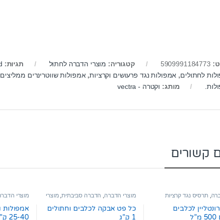
ט:
5909991184773
קטגוריה:
מוצרי הדברה לחתול
תגיות:
d
לות לחתולים
,
אמפולות נגד פרעושים וקרציות
,
אמפולות שווטרינרים ממליצים
,
לות.
מותג:
וקטרה - vectra
ם קשורים
ברה
,
תרסיס נגד קרציות
מוצרי הדברה
,
הדברה סביבתית
,
מוצרי
מוצרי הדברה
מוצרי הדברה לחתול
הדברה לחתול
וקרציות
ונטליין לכלבים
כל פט אבקה לכלבים וחתולים
אמפולות ו
ל
1 ק”ג
25-40 ק”ג