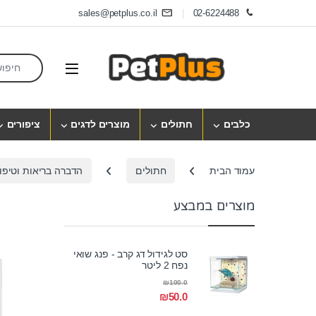
Skip to navigatio
Skip to conten
sales@petplus.co.il
02-6224488
earch for:
Open
כלבים
חתולים
מוצרים לדגים
ציפורים
עמוד הבית
חתולים
הדברה בריאות וטיפו
מוצרים במבצע
סט לגידול דג קרב - פנג שואי
נפח 2 ליטר
₪
100.0
₪
50.0