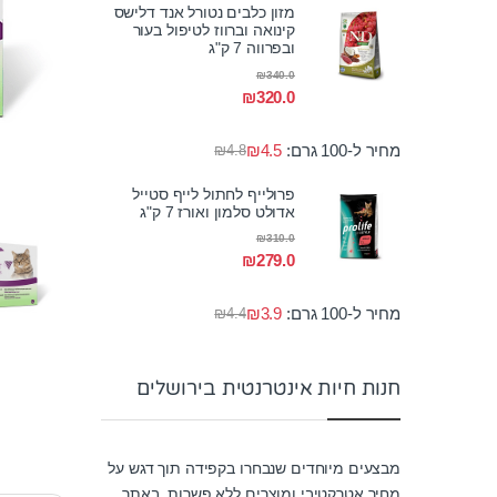
מזון כלבים נטורל אנד דלישס
קינואה וברווז לטיפול בעור
ובפרווה 7 ק"ג
₪
340.0
₪
320.0
מחיר ל-100 גרם:
4.5
₪
₪
4.8
פרולייף לחתול לייף סטייל
אדולט סלמון ואורז 7 ק"ג
₪
310.0
₪
279.0
מחיר ל-100 גרם:
3.9
₪
₪
4.4
חנות חיות אינטרנטית בירושלים
מבצעים מיוחדים שנבחרו בקפידה תוך דגש על
מחיר אטרקטיבי ומוצרים ללא פשרות. באתר