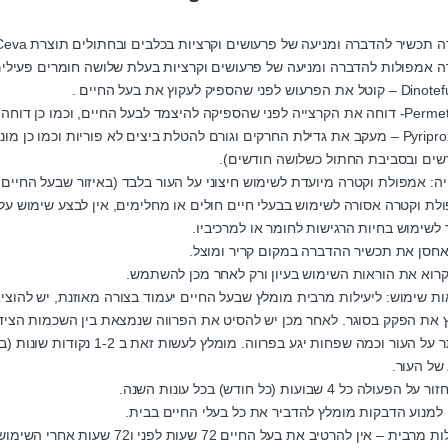
 תכשיר להדברה ומניעה של פרעושים וקרציות בכלבים ובחתולים תוצרת Ceva צרפת.
ה אמפולות להדברה ומניעה של פרעושים וקרציות בעלת שלושה חומרים פעילים
הפרעוש לפני שהספיק לעקוץ את בעל החיים .
מד לבעל החיים, וכמו כן דוחה את זבוב החול, יתושים וזבובי אורווה (בכלבים בלבד).
Pyriproxfen – מעקב את גדילת החרקים וגורם להטלת ביצים לא פוריות וכמו 
שים ובסביבת החתול כשלושה חודשים).
יה: אמפולת וקטרה מיועדת לשימוש חיצוני על העור בלבד (באיזור שבעל החיים אי
לת וקטרה אסורה לשימוש בבעלי חיים חולים או מחלימים, אין לבצע שימוש על ע
 לשימוש בחיות הרגישות לחומר או למרכיביו.
אחסן את תכשיר ההדברה במקום קריר ומוצל.
קרוא את הוראות השימוש בעיון ורק לאחר מכן להשתמש.
ות שימוש: ליעילות מרבית מומלץ שבעל החיים יעמוד בצורה מאוזנת, יש להו
ץ את הפקק בסוגר. לאחר מכן יש להסיט את הפרווה שנמצאת בין השכמות הציד
שיותר על העור וכמה שפחות יגע 
של העור.
 הפעולה כל 4 שבועות (כל חודש) בכל עונות השנה.
 למנוע הדבקות מומלץ להדביר את כל בעלי החיים בבית.
מרבית – אין להרטיב את בעל החיים 72 שעות לפני ו72 שעות אחרי השימוש בוקטרה.