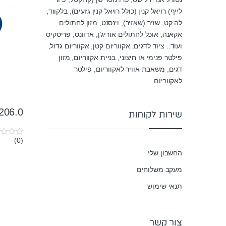
לייף) רויאל קנין (כולל רויאל קנין גזעים), בלקווד,
לה קט, שזיר (שאזיר), וינסנט, מזון לחתולים
אקאנה, אוכל לחתולים אוריג’ן, אדוונס, פריסקיס
ועוד.. ציוד לדגים: אקווריום קטן, אקווריום גדול,
פילטר פנימי או חיצוני, בניית אקווריום, מזון
דגים, משאבת אוויר לאקווריום, פילטר
לאקווריום.
206.0
שירות לקוחות
(0)
0
o
החשבון שלי
u
t
מעקב משלוחים
o
f
5
תנאי שימוש
צור קשר