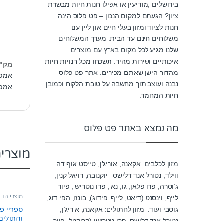
בירושלים ,מודיעין או אפילו חנות חיות מבשרת
ציון? הגעתם למקום הנכון – פט פלוס הינה
חנות לציוד ומזון בעלי חיים און ליין עם
משלוחים חינם עד הבית. מערך המשלוחים
שלנו מגיע לכל מקום בארץ עם מוצרים
איכותיים ושירות מהיר. תשכחו מכל חנויות חיות
מק"
מהדור הישן שאתם מכירים. אתר פט פלוס
אמפו
נבנה ועוצב תוך מחשבה על טובת הלקוח וכמובן
אמפו
חיות המחמד.
מה נמצא באתר פט פלוס
מוצרי
מזון לכלבים: אקאנה, אוריג’ן, טייסט אוף דה
ווילד, נטורל אנד דלישס , יוקנובה, רויאל קנין,
ג’וסרה, פרו פלאן, גו, נאו, פרו נוטרישן, פיור
מוצרי הד
לייף, וינסנט (דיאט, לייף, פידוג), בונזו, הפי דוג,
ופרעושים
,
גוסבי ועוד.. מזון לחתולים: אקאנה, אוריג’ן,
ספריי פר
וחתולים 500 מ”
נטורל אנד דלישס, פרו נוטרישן (קרוקטל, פיור