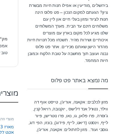
בירושלים ,מודיעין או אפילו חנות חיות מבשרת
ציון? הגעתם למקום הנכון – פט פלוס הינה
חנות לציוד ומזון בעלי חיים און ליין עם
משלוחים חינם עד הבית. מערך המשלוחים
שלנו מגיע לכל מקום בארץ עם מוצרים
מק"
איכותיים ושירות מהיר. תשכחו מכל חנויות חיות
אמפו
מהדור הישן שאתם מכירים. אתר פט פלוס
טוב 
נבנה ועוצב תוך מחשבה על טובת הלקוח וכמובן
חיות המחמד.
מה נמצא באתר פט פלוס
מוצרי
מזון לכלבים: אקאנה, אוריג’ן, טייסט אוף דה
ווילד, נטורל אנד דלישס , יוקנובה, רויאל קנין,
ג’וסרה, פרו פלאן, גו, נאו, פרו נוטרישן, פיור
מוצרי הד
לייף, וינסנט (דיאט, לייף, פידוג), בונזו, הפי דוג,
וקרציות
מ
גוסבי ועוד.. מזון לחתולים: אקאנה, אוריג’ן,
אקט ללכלב 