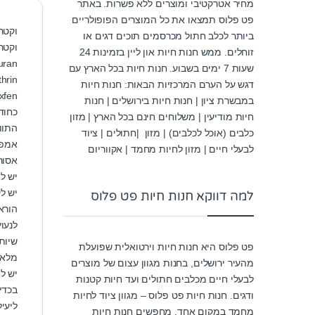
מחיר אטרקטיבי ומוצרים ללא פשרות. באתר
פט פלוס תמצאו את כל המוצרים הפופולריים
וקטרה
ביותר לכלב חתול מכרסמים תוכים דגים או
וקטר
זוחלים. ממש חנות חיות און ליין בזמינות 24
Dinotefuran – קוטל את 
שעות 7 ימים בשבוע. חנות חיות בכל הארץ עם
Permethrin- דוחה את הקרצייה לפני שהספיקה להיצ
דגש על הערם המרכזיות הבאות: חנות חיות
במבשרת ציון | חנות חיות בירושלים | חנות
כחוד
חיות מודיעין | משלוחים חינם בכל הארץ | מזון
התוו
כלבים (אוכל לכלבים) | מזון |חתולים | ציוד
אמפו
לבעלי חיים | מזון לחיות מחמד | אקווריום
אסור
יש ל
יש ל
למה דווקא חנות חיות פט פלוס
הורא
לנעו
פט פלוס היא חנות חיות וירטואלית שפועלת
מלא 
מהעיר ירושלים, בחנות מגוון עצום של מוצרים
יש לחזור על
לבעלי חיים מכלבים חתולים ועד חיות קטנות
בכדי
ודגים. חנות חיות פט פלוס – מגוון ציוד לחיות
ליעילות מ
מחמד במקום אחד. מחפשים חנות חיות