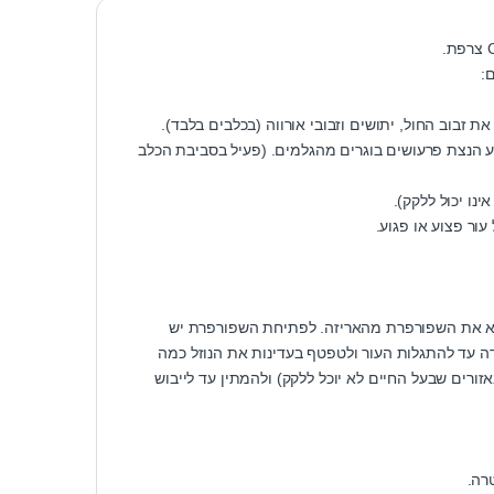
:
כן מונע הנצת פרעושים בוגרים מהגלמים. (פעיל בסביבת הכלב
נו יכול ללקק).
ור פצוע או פגוע.
ציא את השפורפרת מהאריזה. לפתיחת השפורפרת יש
ה עד להתגלות העור ולטפטף בעדינות את הנוזל כמה
בפרווה. מומלץ לעשות זאת ב 1-2 נקודות שונות (באזורים שבעל החיים לא יוכל ללקק) ולהמתין עד לייבוש