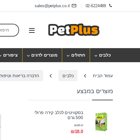
Skip to navigatio
Skip to conten
sales@petplus.co.il
02-6224488
earch for:
Open
כלבים
חתולים
מוצרים לדגים
ציפורים
עמוד הבית
כלבים
הדברה בריאות וטיפוח
מוצרים במבצע
בסקוויטים לכלב קירה פרולי
500 גרם
₪
20.0
₪
18.0