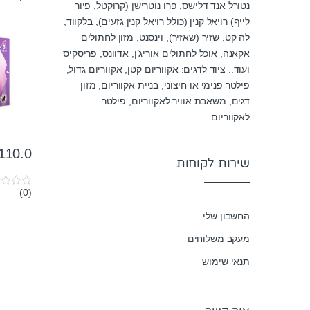
נטורל אנד דלישס, פרו נוטרישן (קרוקטל, פיור
לייף) רויאל קנין (כולל רויאל קנין גזעים), בלקווד,
לה קט, שזיר (שאזיר), וינסנט, מזון לחתולים
אקאנה, אוכל לחתולים אוריג’ן, אדוונס, פריסקיס
ועוד.. ציוד לדגים: אקווריום קטן, אקווריום גדול,
פילטר פנימי או חיצוני, בניית אקווריום, מזון
דגים, משאבת אוויר לאקווריום, פילטר
לאקווריום.
110.0
שירות לקוחות
(0)
0
o
u
החשבון שלי
t
o
מעקב משלוחים
f
5
תנאי שימוש