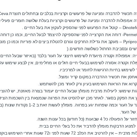
 תכשיר להדברה ומניעה של פרעושים וקרציות בכלבים ובחתולים תוצרת Ceva צרפת.
ה אמפולות להדברה ומניעה של פרעושים וקרציות בעלת שלושה חומרים פעילים
הפרעוש לפני שהספיק לעקוץ את בעל החיים .
מד לבעל החיים, וכמו כן דוחה את זבוב החול, יתושים וזבובי אורווה (בכלבים בלבד).
Pyriproxfen – מעקב את גדילת החרקים וגורם להטלת ביצים לא פוריות וכמו 
שים ובסביבת החתול כשלושה חודשים.(
יה: אמפולת וקטרה מיועדת לשימוש חיצוני על העור בלבד (באיזור שבעל החיים אי
לת וקטרה אסורה לשימוש בבעלי חיים חולים או מחלימים, אין לבצע שימוש על ע
 לשימוש בחיות הרגישות לחומר או למרכיביו.
אחסן את תכשיר ההדברה במקום קריר ומוצל.
קרוא את הוראות השימוש בעיון ורק לאחר מכן להשתמש.
ות שימוש: ליעילות מרבית מומלץ שבעל החיים יעמוד בצורה מאוזנת, יש להו
ץ את הפקק בסוגר. לאחר מכן יש להסיט את הפרווה שנמצאת בין השכמות הציד
שיותר על העור וכמה שפחות יגע 
של העור.
 הפעולה כל 4 שבועות (כל חודש) בכל עונות השנה.
 למנוע הדבקות מומלץ להדביר את כל בעלי החיים בבית.
רבית – אין להרטיב את הכלב 72 שעות לפני ו72 שעות אחרי השימוש בוקטרה.