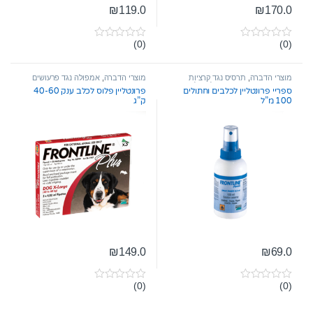
₪
119.0
₪
170.0
(0)
(0)
0
0
o
o
u
u
t
t
מוצרי הדברה
,
תרסיס נגד קרציות
מוצרי הדברה
,
אמפולה נגד פרעושים
o
o
ופרעושים
,
מוצרי הדברה לחתול
וקרציות
ספריי פרונטליין לכלבים וחתולים
פרונטליין פלוס לכלב ענק 40-60
f
f
100 מ”ל
ק”ג
5
5
₪
149.0
₪
69.0
(0)
(0)
0
0
o
o
u
u