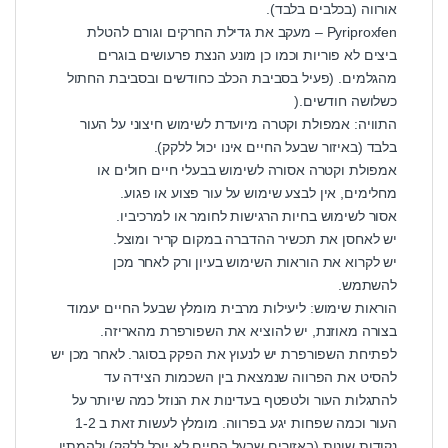
אורווה (בכלבים בלבד).
Pyriproxfen – מעקב את גדילת החרקים וגורם להטלת
ביצים לא פוריות וכמו כן מונע הנצת פרעושים בוגרים
מהגלמים. (פעיל בסביבת הכלב כחודשים ובסביבת החתול
כשלושה חודשים.(
התוויה: אמפולת וקטרה מיועדת לשימוש חיצוני על העור
בלבד (באיזור שבעל החיים אינו יכול ללקק).
אמפולת וקטרה אסורה לשימוש בבעלי חיים חולים או
מחלימים, אין לבצע שימוש על עור פצוע או פגוע.
אסור לשימוש בחיות הרגישות לחומר או למרכיביו.
יש לאחסן את תכשיר ההדברה במקום קריר ומוצל.
יש לקרוא את הוראות השימוש בעיון ורק לאחר מכן
להשתמש.
הוראות שימוש: ליעילות מרבית מומלץ שבעל החיים יעמוד
בצורה מאוזנת, יש להוציא את השפורפרת מהאריזה.
לפתיחת השפורפרת יש לנעוץ את הפקק בסוגר. לאחר מכן יש
להסיט את הפרווה שנמצאת בין השכמות הצידה עד
להתגלות העור ולטפטף בעדינות את הנוזל כמה שיותר על
העור וכמה שפחות יגע בפרווה. מומלץ לעשות זאת ב 1-2
נקודות שונות (באזורים שבעל החיים לא יוכל ללקק) ולהמתין