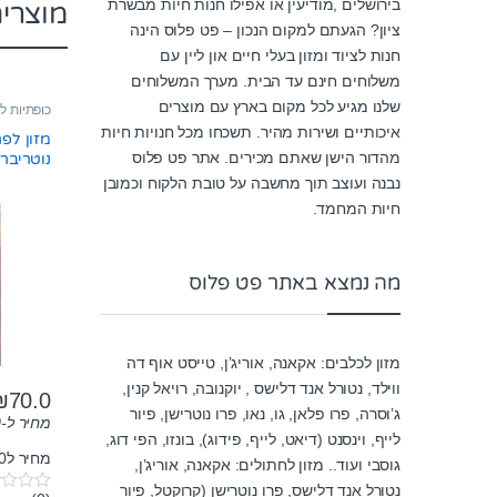
בירושלים ,מודיעין או אפילו חנות חיות מבשרת
מוצרי
ציון? הגעתם למקום הנכון – פט פלוס הינה
חנות לציוד ומזון בעלי חיים און ליין עם
משלוחים חינם עד הבית. מערך המשלוחים
שלנו מגיע לכל מקום בארץ עם מוצרים
כופתיות לצ
איכותיים ושירות מהיר. תשכחו מכל חנויות חיות
מהדור הישן שאתם מכירים. אתר פט פלוס
נוטריברד 
נבנה ועוצב תוך מחשבה על טובת הלקוח וכמובן
חיות המחמד.
מה נמצא באתר פט פלוס
מזון לכלבים: אקאנה, אוריג’ן, טייסט אוף דה
ווילד, נטורל אנד דלישס , יוקנובה, רויאל קנין,
₪
70.0
ג’וסרה, פרו פלאן, גו, נאו, פרו נוטרישן, פיור
מחיר ל-100 גרם:
לייף, וינסנט (דיאט, לייף, פידוג), בונזו, הפי דוג,
מחיר ל100 גרם: 7₪
גוסבי ועוד.. מזון לחתולים: אקאנה, אוריג’ן,
נטורל אנד דלישס, פרו נוטרישן (קרוקטל, פיור