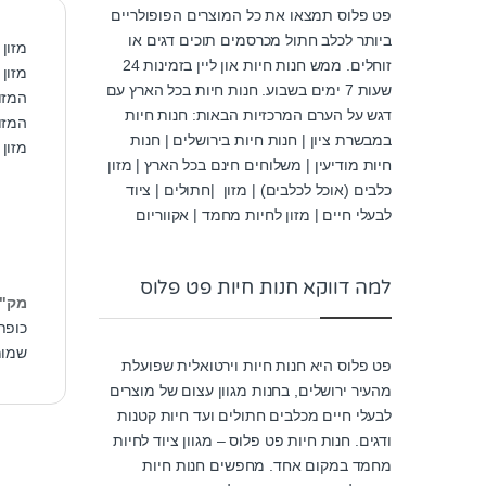
פט פלוס תמצאו את כל המוצרים הפופולריים
ביותר לכלב חתול מכרסמים תוכים דגים או
מזון
זוחלים. ממש חנות חיות און ליין בזמינות 24
מזון
שעות 7 ימים בשבוע. חנות חיות בכל הארץ עם
המזון
דגש על הערם המרכזיות הבאות: חנות חיות
המזו
במבשרת ציון | חנות חיות בירושלים | חנות
מזון
חיות מודיעין | משלוחים חינם בכל הארץ | מזון
כלבים (אוכל לכלבים) | מזון |חתולים | ציוד
לבעלי חיים | מזון לחיות מחמד | אקווריום
למה דווקא חנות חיות פט פלוס
מק"
כופתי
שמומ
פט פלוס היא חנות חיות וירטואלית שפועלת
מהעיר ירושלים, בחנות מגוון עצום של מוצרים
לבעלי חיים מכלבים חתולים ועד חיות קטנות
ודגים. חנות חיות פט פלוס – מגוון ציוד לחיות
מחמד במקום אחד. מחפשים חנות חיות