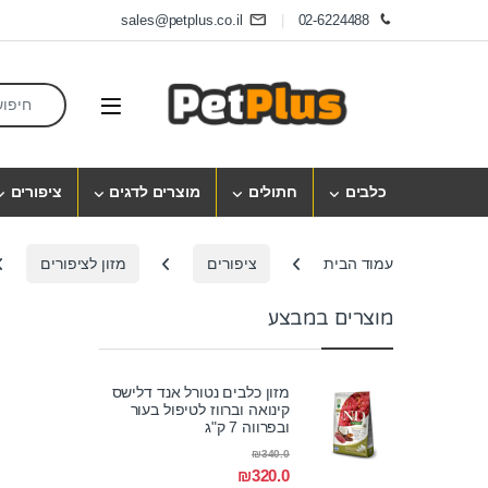
Skip to navigatio
Skip to conten
sales@petplus.co.il
02-6224488
earch for:
Open
כלבים
חתולים
מוצרים לדגים
ציפורים
עמוד הבית
ציפורים
מזון לציפורים
מוצרים במבצע
מזון כלבים נטורל אנד דלישס
קינואה וברווז לטיפול בעור
ובפרווה 7 ק"ג
₪
340.0
₪
320.0