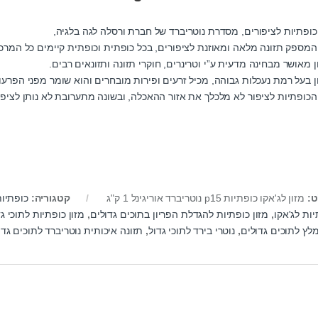
 כופתיות לציפורים, מסדרת נוטריברד של חברת ורסלה לגה בלגיה,
 המספק תזונה מלאה ומאוזנת לציפורים, בכל כופתית וכופתית קיימים כל המרכי
 מאושר מבחינה מדעית ע”י וטרינרים, חוקרי תזונה ותזונאים רבים.
ן בעל רמת נעכלות גבוהה, מכיל זרעים ופירות מובחרים והוא שומר מפני הפרעו
 הכופתיות לציפור לא מלכלך את אזור ההאכלה, ובשונה מתערובת לא נותן לציפו
ט:
מזון לג'אקו כופתיות p15 נוטריברד אוריגינל 1 ק"ג
קטגוריה:
כופתיות
ות לג'אקו
,
מזון כופתיות להגדלת הפריון בתוכים גדולים
,
מזון כופתיות לתוכי גד
לץ לתוכים גדולים
,
נוטרי בירד לתוכי גדול
,
תזונה איכותית נוטריברד לתוכים גדו