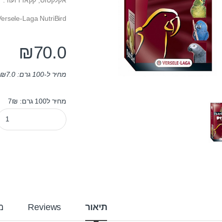
Versele-Laga NutriBird.
₪
70.0
מחיר ל-100 גרם:
7.0
₪
מחיר ל100 גרם: 7₪
מזון לג'אקו כופתיות p15 נוטריברד אוריגינל 1 ק"ג quantity
תיאור
Reviews
מ