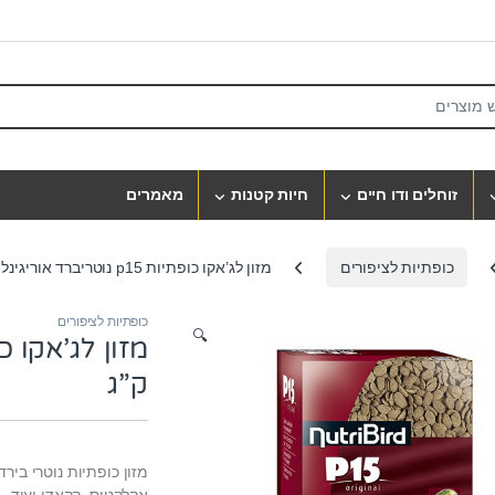
S
זוחלים ודו חיים
חיות קטנות
מאמרים
כופתיות לציפורים
מזון לג’אקו כופתיות p15 נוטריברד אוריגינל 1 ק”ג
כופתיות לציפורים
🔍
ק”ג
אקלקטוס, קקאדו ועוד.