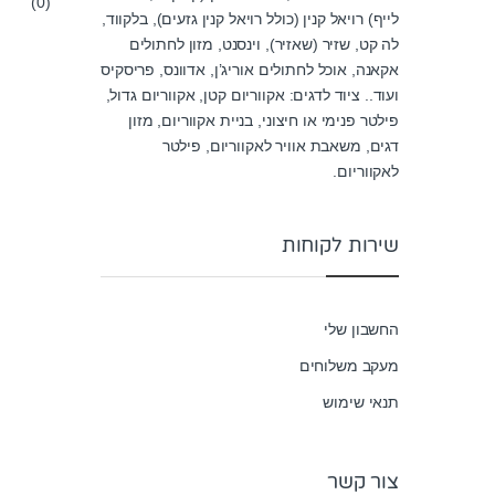
(0)
0
לייף) רויאל קנין (כולל רויאל קנין גזעים), בלקווד,
o
u
לה קט, שזיר (שאזיר), וינסנט, מזון לחתולים
t
o
אקאנה, אוכל לחתולים אוריג’ן, אדוונס, פריסקיס
f
ועוד.. ציוד לדגים: אקווריום קטן, אקווריום גדול,
5
פילטר פנימי או חיצוני, בניית אקווריום, מזון
דגים, משאבת אוויר לאקווריום, פילטר
לאקווריום.
שירות לקוחות
החשבון שלי
מעקב משלוחים
תנאי שימוש
צור קשר