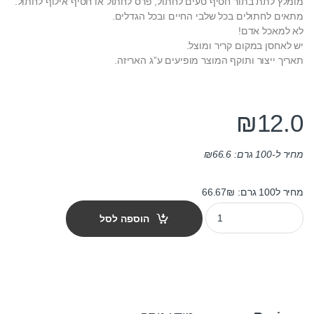
מומלץ לתת בתור חטיף טעים לחתול, פרס לחתול או חטיף אילוף לחתול.
מתאים לחתולים בכל שלבי החיים ובכל הגדלים.
לא למאכל אדם!
יש לאחסן במקום קריר ומוצל.
תאריך ייצור ותוקף המוצר מופיעים ע”ג האריזה.
₪
12.0
מחיר ל-100 גרם:
66.6
₪
מחיר ל100 גרם: 66.67₪
חטיף ויטה קראפט דגים פורל וסלמון 18 גרם quantity
הוספה לסל