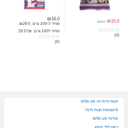
₪
16.0
₪
15.0
₪
20.0
מחיר ל-100 גרם:
28.5
₪
מחיר ל100 גרם: 28.57₪
(0)
0
o
(0)
0
u
o
t
u
o
t
f
o
5
f
5
חנות חיות זה פט-פלוס
סיטונאות חנות חיות
אודות פט-פלוס
ניווט לפי מותג