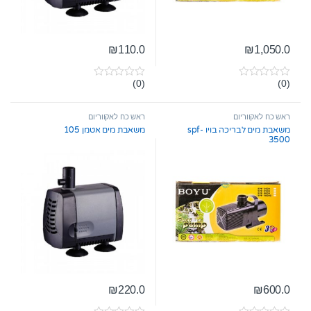
₪
110.0
₪
1,050.0
(0)
(0)
0
0
o
o
u
u
t
t
ראש כח לאקווריום
ראש כח לאקווריום
o
o
משאבת מים לבריכה בויו spf-
משאבת מים אטמן 105
f
f
3500
5
5
₪
220.0
₪
600.0