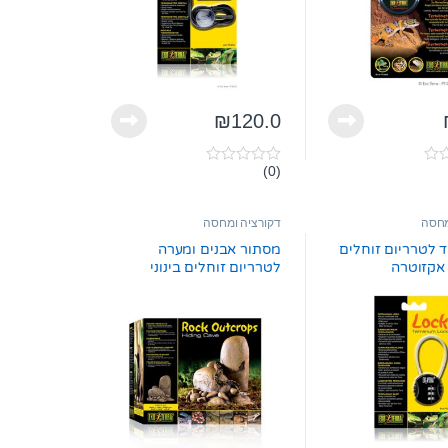
₪
120.0
(0)
0
o
u
t
מחסה
דקורציה ומחסה
o
f
ד לטרריום זוחלים
מסתור אבנים ומערה
5
לטרריום זוחלים בינוני
pt2916 אקזוטרה