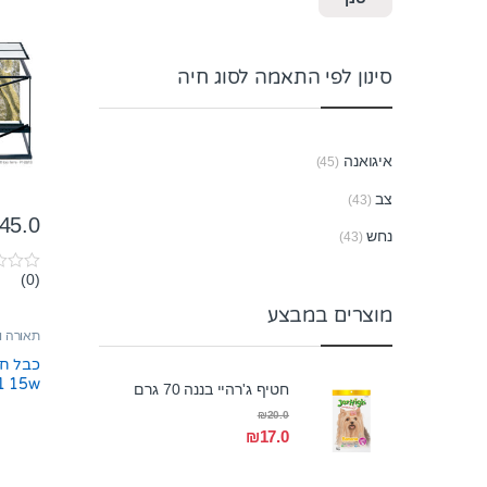
סינון לפי התאמה לסוג חיה
איגואנה
(45)
צב
(43)
45.0
נחש
(43)
(0)
0
o
מוצרים במבצע
u
t
תאורה ו
o
f
כבל חי
5
t2011 15w
חטיף ג'רהיי בננה 70 גרם
₪
20.0
₪
17.0