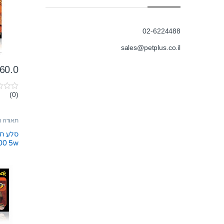
02-6224488
sales@petplus.co.il
60.0
(0)
0
o
u
t
תאורה ו
o
f
סלע חי
5
pt2000 5w