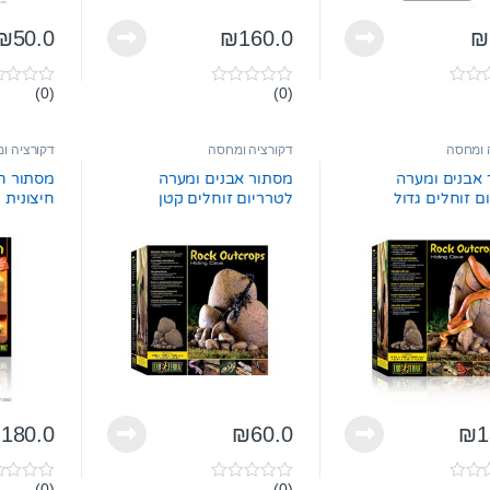
₪
50.0
₪
160.0
₪
(0)
(0)
0
0
o
o
u
u
t
t
 ומחסה
דקורציה ומחסה
דקורציה ו
o
o
f
f
אבנים ומערה
מסתור אבנים ומערה
מסתור ח
5
5
ם זוחלים גדול
לטרריום זוחלים קטן
חיצונית 
טרה
pt2915 אקזוטרה
בינוני pt2862 אקזוטרה
₪
180.0
₪
60.0
₪
1
(0)
(0)