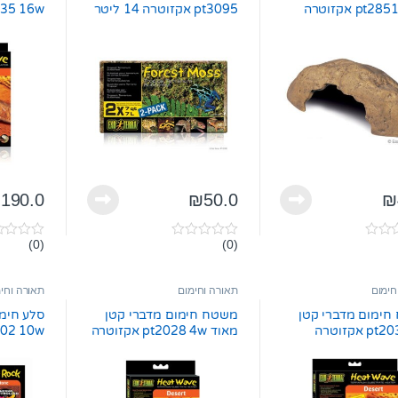
5
5
pt3095 אקזוטרה 14 ליטר
pt2035 16w א
₪
190.0
₪
50.0
₪
(0)
(0)
0
0
o
o
u
u
t
t
חימום
תאורה וחימום
תאורה וחי
o
o
f
f
חימום מדברי קטן
משטח חימום מדברי קטן
סלע חימו
5
5
 אקזוטרה
מאוד pt2028 4w אקזוטרה
pt2002 10w א