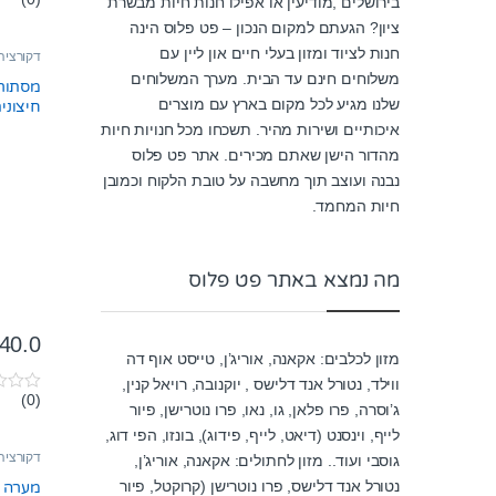
בירושלים ,מודיעין או אפילו חנות חיות מבשרת
0
o
ציון? הגעתם למקום הנכון – פט פלוס הינה
u
t
חנות לציוד ומזון בעלי חיים און ליין עם
דקורציה
o
משלוחים חינם עד הבית. מערך המשלוחים
f
מסתור
5
שלנו מגיע לכל מקום בארץ עם מוצרים
חיצוני
קטן pt2861 אקזוטרה
איכותיים ושירות מהיר. תשכחו מכל חנויות חיות
מהדור הישן שאתם מכירים. אתר פט פלוס
נבנה ועוצב תוך מחשבה על טובת הלקוח וכמובן
חיות המחמד.
מה נמצא באתר פט פלוס
40.0
מזון לכלבים: אקאנה, אוריג’ן, טייסט אוף דה
ווילד, נטורל אנד דלישס , יוקנובה, רויאל קנין,
(0)
0
ג’וסרה, פרו פלאן, גו, נאו, פרו נוטרישן, פיור
o
u
לייף, וינסנט (דיאט, לייף, פידוג), בונזו, הפי דוג,
t
דקורציה
גוסבי ועוד.. מזון לחתולים: אקאנה, אוריג’ן,
o
f
נטורל אנד דלישס, פרו נוטרישן (קרוקטל, פיור
מערה ל