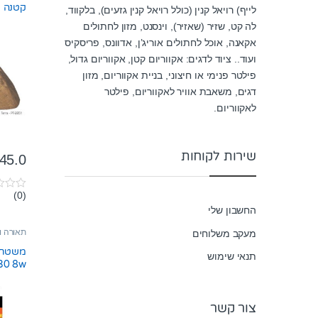
5
קטנה pt2851 אקזוטרה
לייף) רויאל קנין (כולל רויאל קנין גזעים), בלקווד,
לה קט, שזיר (שאזיר), וינסנט, מזון לחתולים
אקאנה, אוכל לחתולים אוריג’ן, אדוונס, פריסקיס
ועוד.. ציוד לדגים: אקווריום קטן, אקווריום גדול,
פילטר פנימי או חיצוני, בניית אקווריום, מזון
דגים, משאבת אוויר לאקווריום, פילטר
לאקווריום.
שירות לקוחות
45.0
(0)
0
o
החשבון שלי
u
t
תאורה ו
מעקב משלוחים
o
f
משטח 
תנאי שימוש
5
pt2030 8w
צור קשר