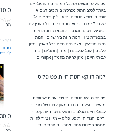
פט פלוס תמצאו את כל המוצרים הפופולריים
10.0
ביותר לכלב חתול מכרסמים תוכים דגים או
זוחלים. ממש חנות חיות און ליין בזמינות 24
שעות 7 ימים בשבוע. חנות חיות בכל הארץ עם
(0)
0
o
דגש על הערם המרכזיות הבאות: חנות חיות
u
במבשרת ציון | חנות חיות בירושלים | חנות
t
דקורציה
o
חיות מודיעין | משלוחים חינם בכל הארץ | מזון
f
מסתור 
5
כלבים (אוכל לכלבים) | מזון |חתולים | ציוד
לטרריו
לבעלי חיים | מזון לחיות מחמד | אקווריום
pt2917 אקזו
למה דווקא חנות חיות פט פלוס
פט פלוס היא חנות חיות וירטואלית שפועלת
מהעיר ירושלים, בחנות מגוון עצום של מוצרים
לבעלי חיים מכלבים חתולים ועד חיות קטנות
30.0
ודגים. חנות חיות פט פלוס – מגוון ציוד לחיות
מחמד במקום אחד. מחפשים חנות חיות
(0)