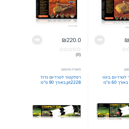
₪
220.0
(0)
0
o
u
t
מום
תאורה וחימום
o
f
לטרריום בינוני
רפלקטור לטרריום גדול
5
pt2227 באורך 60 ס”מ
pt2228 באורך 90 ס”מ
אקזוטרה