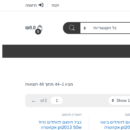
חנות
הרשמה
₪
0.0
0
מציג 1–44 מתוך 48 תוצאות
←
of 2
מום
תאורה וחימום
ם לזוחלים בינוני
כבל חימום לזוחלים גדול
קזוטרה
pt2013 50w אקזוטרה