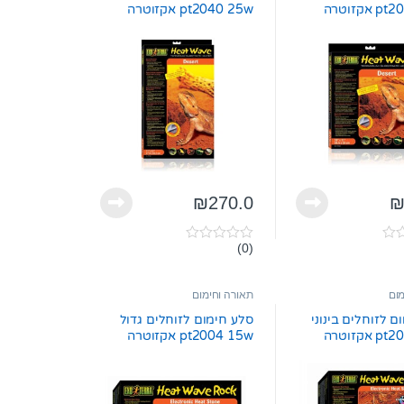
5
קזוטרה
pt2040 25w אקזוטרה
₪
270.0
(0)
0
o
u
t
מום
תאורה וחימום
o
f
ם לזוחלים בינוני
סלע חימום לזוחלים גדול
5
קזוטרה
pt2004 15w אקזוטרה