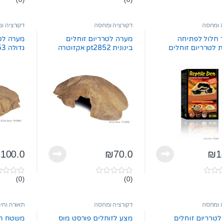
0
0
o
o
u
u
t
t
 ומחסה
דקורציה ומחסה
דקורציה ו
o
o
f
f
 חלול לפתיחה
מערה לטרריום זוחלים
מערה לטר
5
5
ת לטרריום זוחלים
בינונית pt2852 אקזוטרה
גדולה pt2853 אקזוטרה
₪
100.0
₪
70.0
₪
1
(0)
(0)
0
0
o
o
u
u
t
t
 ומחסה
דקורציה ומחסה
תאורה וחי
o
o
f
f
טרריום זוחלים
מצע לזוחלים פורסט מוס
משטח חימ