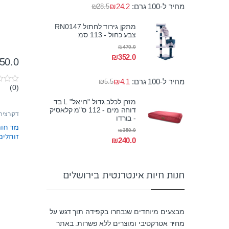
מחיר ל-100 גרם:
24.2
₪
₪
28.5
מתקן גירוד לחתול RN0147
צבע כחול - 113 סמ
₪
470.0
₪
352.0
50.0
מחיר ל-100 גרם:
4.1
₪
₪
5.5
(0)
0
o
מזרן לכלב גדול "רויאל" L בד
u
דוחה מים - 112 ס"מ קלאסיק
t
דקורציה
o
- בורדו
f
מד חום
₪
350.0
5
זוחלים pt2455 אקזו
₪
240.0
חנות חיות אינטרנטית בירושלים
מבצעים מיוחדים שנבחרו בקפידה תוך דגש על
מחיר אטרקטיבי ומוצרים ללא פשרות. באתר