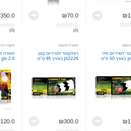
₪
350.0
₪
70.0
₪
1
(0)
(0)
0
0
o
o
u
u
t
t
חימום
תאורה וחימום
תאורה וחי
o
o
f
f
ר לטרריום מיני
רפלקטור לטרריום קטן
תאורה לז
5
5
pt2225 באורך 30 ס”מ
pt2226 באורך 45 ס”מ
רה
אקזוטרה
pt2190 13w א
₪
120.0
₪
300.0
₪
1