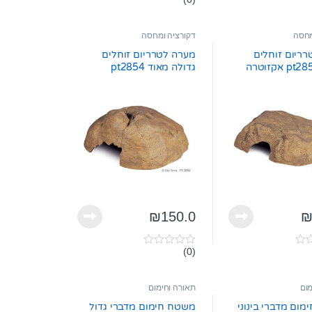
0
o
u
t
מחסה
דקורציה ומחסה
o
f
ריום זוחלים
מערה לטרריום זוחלים
5
גדולה מאוד pt2854
אקזוטרה
₪
150.0
(0)
0
o
u
t
מום
תאורה וחימום
o
f
ום מדברי בינוני
משטח חימום מדברי גדול