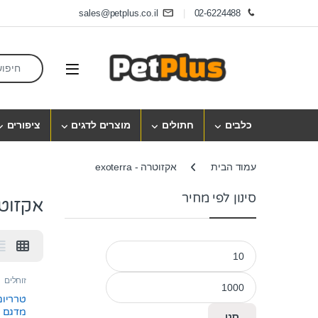
Skip to navigatio
Skip to conten
sales@petplus.co.il
02-6224488
earch for:
Open
כלבים
חתולים
מוצרים לדגים
ציפורים
עמוד הבית
אקזוטרה - exoterra
סינון לפי מחיר
אקזוטרה - 
מחיר מינימלי
מחיר מקסימלי
זוחלים
טרריום
מדגם 2613
סנן