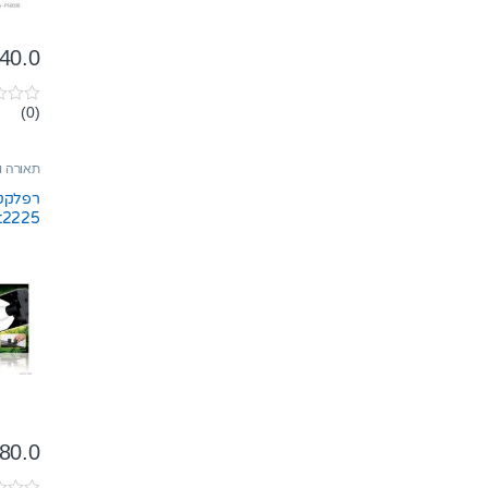
40.0
(0)
0
o
u
t
תאורה ו
o
f
רפלקטו
5
אקזוט
80.0