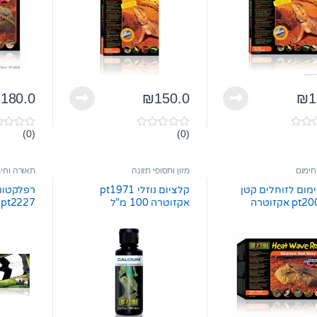
₪
180.0
₪
150.0
₪
1
(0)
(0)
0
0
o
o
u
u
t
t
חימום
מזון ותסופי תזונה
תאורה וחי
o
o
f
f
מום לזוחלים קטן
קלציום נוזלי pt1971
רפלקטור 
5
5
 אקזוטרה
אקזוטרה 100 מ”ל
אקזוטרה