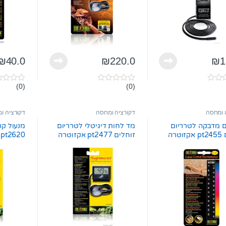
₪
40.0
₪
220.0
₪
1
(0)
(0)
0
0
o
o
u
u
t
t
 ומחסה
דקורציה ומחסה
דקורציה ו
o
o
f
f
 מדבקה לטרריום
מד לחות דיגיטלי לטרריום
מנעול קו
5
5
טרה
זוחלים pt2477 אקזוטרה
pt2620 אקזוטרה