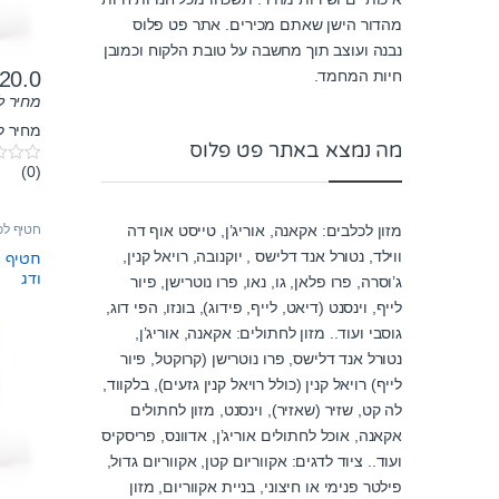
מהדור הישן שאתם מכירים. אתר פט פלוס
נבנה ועוצב תוך מחשבה על טובת הלקוח וכמובן
20.0
חיות המחמד.
מחיר ל-100 גר
מחיר ל100 גרם: 8.57₪
מה נמצא באתר פט פלוס
(0)
0
o
u
t
מזון לכלבים: אקאנה, אוריג’ן, טייסט אוף דה
חטיף לכ
o
f
ווילד, נטורל אנד דלישס , יוקנובה, רויאל קנין,
חטיף ל
5
ודג
ג’וסרה, פרו פלאן, גו, נאו, פרו נוטרישן, פיור
לייף, וינסנט (דיאט, לייף, פידוג), בונזו, הפי דוג,
גוסבי ועוד.. מזון לחתולים: אקאנה, אוריג’ן,
נטורל אנד דלישס, פרו נוטרישן (קרוקטל, פיור
לייף) רויאל קנין (כולל רויאל קנין גזעים), בלקווד,
לה קט, שזיר (שאזיר), וינסנט, מזון לחתולים
אקאנה, אוכל לחתולים אוריג’ן, אדוונס, פריסקיס
ועוד.. ציוד לדגים: אקווריום קטן, אקווריום גדול,
פילטר פנימי או חיצוני, בניית אקווריום, מזון