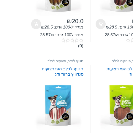
₪
20.0
28.5
₪
מחיר ל-100 גרם:
28.5
₪
מחיר ל100 גרם: 28.57₪
(0)
0
o
u
t
,
פינוקים לכלב
חטיף לכלב
,
פינוקים לכלב
o
f
ב הפי רצועות
חטיף לכלב הפי רצועות
5
ז
סנדוויץ ברווז ודג