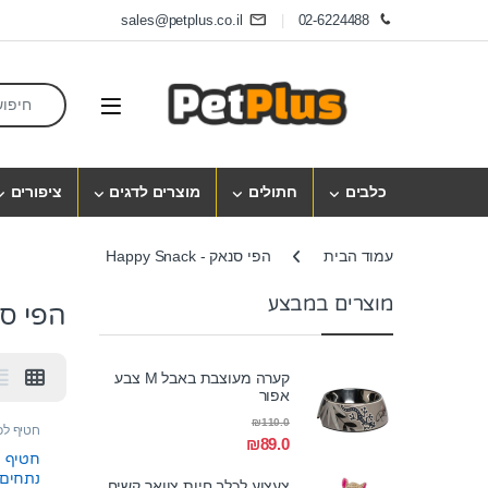
Skip to navigatio
Skip to conten
sales@petplus.co.il
02-6224488
earch for:
Open
כלבים
חתולים
מוצרים לדגים
ציפורים
עמוד הבית
הפי סנאק - Happy Snack
מוצרים במבצע
הפי סנאק - 
קערה מעוצבת באבל M צבע
אפור
₪
110.0
חטיף לכ
₪
89.0
חטיף ל
נתחים
צעצוע לכלב חיות צוואר קשיח