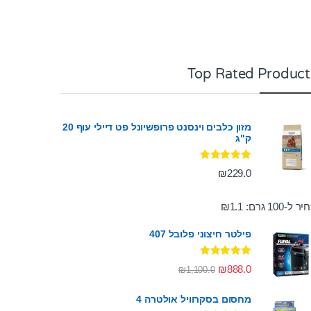
Top Rated Product
מזון כלבים וינסנט פרופשיונל פט דיילי עוף 20
ק"ג
דורג
5.00
₪
229.0
מתוך 5
ר ל-100 גרם:
1.1
₪
פילטר חיצוני פלובל 407
דורג
5.00
₪
888.0
₪
1,100.0
מתוך 5
מחסום בסקרוויל אולטרה 4