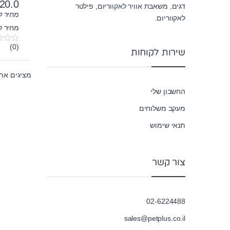
20.0
דגים, משאבת אוויר לאקווריום, פילטר
מחיר ל-100 גר
לאקווריום.
מחיר ל100 גרם: 8.57₪
(0)
0
שירות לקוחות
o
u
t
מציגים את כל ⁦16⁩ 
o
f
החשבון שלי
5
מעקב משלוחים
תנאי שימוש
צור קשר
02-6224488
sales@petplus.co.il