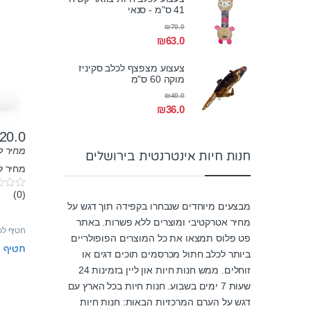
41 ס"מ - סנאי
₪
70.0
₪
63.0
צעצוע מצפצף לכלב סקיניז
מוקה 60 ס"מ
₪
40.0
₪
36.0
20.0
מחיר ל-100 גר
חנות חיות אינטרנטית בירושלים
מחיר ל100 גרם: 8.57₪
(0)
0
מבצעים מיוחדים שנבחרו בקפידה תוך דגש על
o
u
מחיר אטרקטיבי ומוצרים ללא פשרות. באתר
t
חטיף לכ
o
פט פלוס תמצאו את כל המוצרים הפופולריים
f
חטיף ל
ביותר לכלב חתול מכרסמים תוכים דגים או
5
זוחלים. ממש חנות חיות און ליין בזמינות 24
שעות 7 ימים בשבוע. חנות חיות בכל הארץ עם
דגש על הערם המרכזיות הבאות: חנות חיות