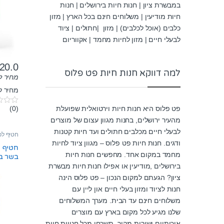
במבשרת ציון | חנות חיות בירושלים | חנות
חיות מודיעין | משלוחים חינם בכל הארץ | מזון
כלבים (אוכל לכלבים) | מזון |חתולים | ציוד
לבעלי חיים | מזון לחיות מחמד | אקווריום
20.0
למה דווקא חנות חיות פט פלוס
מחיר ל-100 גר
מחיר ל100 גרם: 8.57₪
(0)
פט פלוס היא חנות חיות וירטואלית שפועלת
0
o
מהעיר ירושלים, בחנות מגוון עצום של מוצרים
u
t
לבעלי חיים מכלבים חתולים ועד חיות קטנות
חטיף לכ
o
ודגים. חנות חיות פט פלוס – מגוון ציוד לחיות
f
חטיף ל
5
מחמד במקום אחד. מחפשים חנות חיות
בשר בר
בירושלים ,מודיעין או אפילו חנות חיות מבשרת
ציון? הגעתם למקום הנכון – פט פלוס הינה
חנות לציוד ומזון בעלי חיים און ליין עם
משלוחים חינם עד הבית. מערך המשלוחים
שלנו מגיע לכל מקום בארץ עם מוצרים
איכותיים ושירות מהיר. תשכחו מכל חנויות חיות