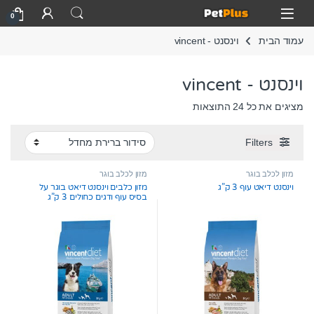
Skip to navigatio
Skip to conten
Open
0
עמוד הבית
וינסנט - vincent
וינסנט - vincent
מציגים את כל ⁦24⁩ התוצאות
Filters
מזון לכלב בוגר
מזון לכלב בוגר
וינסנט דיאט עוף 3 ק”ג
מזון כלבים וינסנט דיאט בוגר על
בסיס עוף ודגים כחולים 3 ק”ג