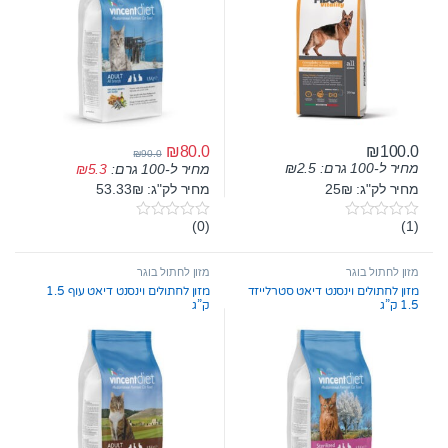
₪
80.0
₪
100.0
₪
90.0
מחיר ל-100 גרם:
2.5
₪
מחיר ל-100 גרם:
5.3
₪
מחיר לק"ג: 25₪
מחיר לק"ג: 53.33₪
(0)
(1)
0
0
o
o
u
u
t
t
מזון לחתול בוגר
מזון לחתול בוגר
o
o
מזון לחתולים וינסנט דיאט סטרלייזד
מזון לחתולים וינסנט דיאט עוף 1.5
f
f
1.5 ק”ג
ק”ג
5
5