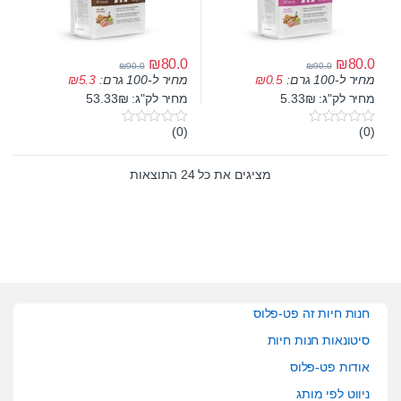
₪
80.0
₪
80.0
₪
90.0
₪
90.0
מחיר ל-100 גרם:
0.5
₪
מחיר ל-100 גרם:
5.3
₪
מחיר לק"ג: 5.33₪
מחיר לק"ג: 53.33₪
(0)
(0)
0
0
o
o
u
u
t
t
מציגים את כל ⁦24⁩ התוצאות
o
o
f
f
5
5
חנות חיות זה פט-פלוס
סיטונאות חנות חיות
אודות פט-פלוס
ניווט לפי מותג