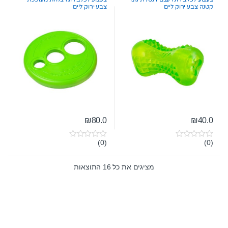
f
f
קטנה צבע ירוק ליים
צבע ירוק ליים
5
5
₪
80.0
₪
40.0
(0)
(0)
0
0
o
o
u
u
t
t
מציגים את כל ⁦16⁩ התוצאות
o
o
f
f
5
5