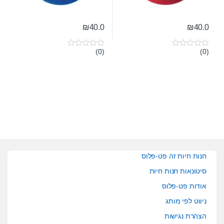
₪
40.0
₪
40.0
(0)
(0)
0
0
o
o
u
u
t
t
o
o
f
f
5
5
חנות חיות זה פט-פלוס
סיטונאות חנות חיות
אודות פט-פלוס
ניווט לפי מותג
הצהרת נגישות