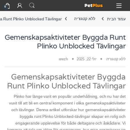
Skip to navigatio
Skip to conten
Open
0
עמוד הבית
ללא קטגוריה
a Runt Plinko Unblocked Tävlingar
Gemenskapsaktiviteter Byggda Runt
Plinko Unblocked Tävlingar
ללא קטגוריה
יולי 22, 2025
erezh
Gemenskapsaktiviteter Byggda
Runt Plinko Unblocked Tävlingar
Plinko har länge varit en populär underhållning, och nu har det
vuxit till att bli en central komponent i olika gemenskapsaktiviteter
och tävlingar. Denna artikel utforskar hur gemenskapsaktiviteter
byggda runt Plinko Unblocked-tävlingar skapar en rolig och
engagerande upplevelse för både deltagare och åskådare. Vi
kommer att tala om idéer för evenemang, hur man organiserar en