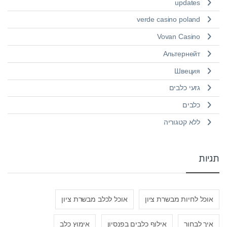
updates
verde casino poland
Vovan Casino
Альтернейт
Швеция
גזעי כלבים
כלבים
ללא קטגוריה
תגיות
אוכל לחיות מבשרת ציון
אוכל לכלב מבשרת ציון
איך לבחור
אילוף כלבים בפנסיון
אימוץ כלב