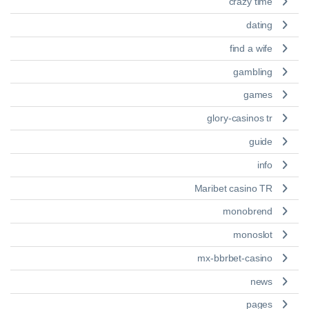
crazy time
dating
find a wife
gambling
games
glory-casinos tr
guide
info
Maribet casino TR
monobrend
monoslot
mx-bbrbet-casino
news
pages