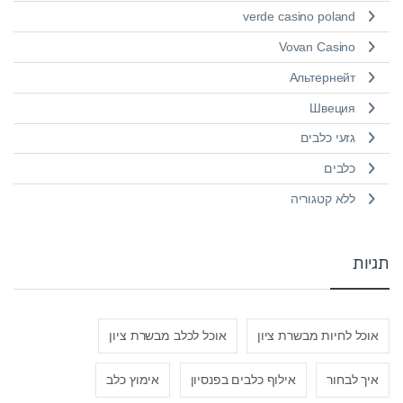
verde casino poland
Vovan Casino
Альтернейт
Швеция
גזעי כלבים
כלבים
ללא קטגוריה
תגיות
אוכל לחיות מבשרת ציון
אוכל לכלב מבשרת ציון
איך לבחור
אילוף כלבים בפנסיון
אימוץ כלב