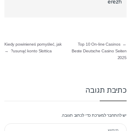
erezh
ניווט
Kiedy powinieneś pomyśleć, jak
Top 10 On-line Casinos ️
←
→
usunąć konto Slottica?
Beste Deutsche Casino Seiten
2025
כתיבת תגובה
יש
להתחבר למערכת
כדי לכתוב תגובה.
חיפוש: