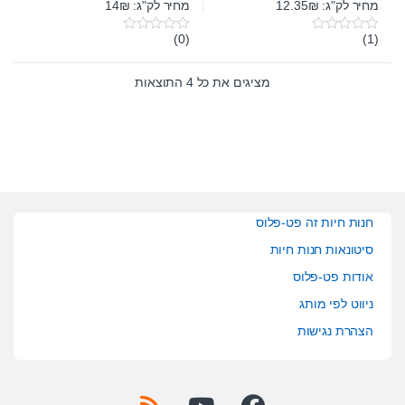
מחיר לק"ג: 12.35₪
מחיר לק"ג: 14₪
(0)
(1)
0
0
o
o
u
u
t
t
מציגים את כל ⁦4⁩ התוצאות
o
o
f
f
5
5
חנות חיות זה פט-פלוס
סיטונאות חנות חיות
אודות פט-פלוס
ניווט לפי מותג
הצהרת נגישות