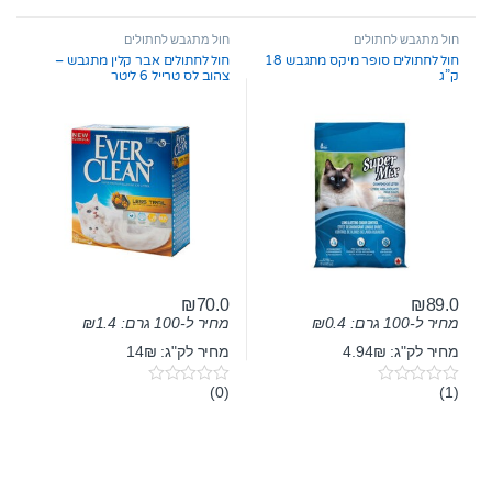
o
o
u
u
t
t
חול מתגבש לחתולים
חול מתגבש לחתולים
o
o
חול לחתולים סופר מיקס מתגבש 18
חול לחתולים אבר קלין מתגבש –
f
f
ק”ג
צהוב לס טרייל 6 ליטר
5
5
₪
70.0
₪
89.0
מחיר ל-100 גרם:
0.4
₪
מחיר ל-100 גרם:
1.4
₪
מחיר לק"ג: 4.94₪
מחיר לק"ג: 14₪
(0)
(1)
0
0
o
o
u
u
t
t
o
o
f
f
5
5