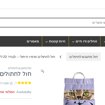
S
זוחלים ודו חיים
חיות קטנות
מאמרים
חול מתגבש לחתולים
חול לחתולים פרמיו חיתולי – לבנדר 20 ליטר
חול מתגבש לחתולים
🔍
חול לחתולים פרמ
(
2
חוות דע
2
מדורגים
4.00
מתוך
Availability:
המלאי אזל
5 מבוסס
על
דירוגים
של לקוחות