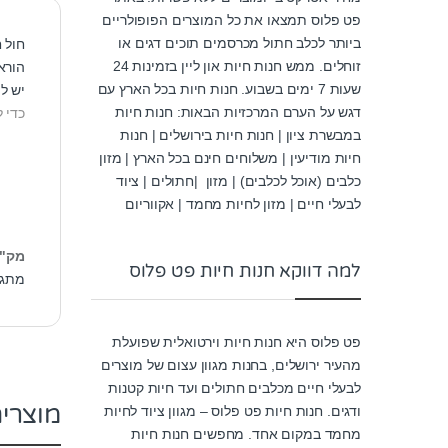
פט פלוס תמצאו את כל המוצרים הפופולריים
ביותר לכלב חתול מכרסמים תוכים דגים או
חול ח
זוחלים. ממש חנות חיות און ליין בזמינות 24
הורא
שעות 7 ימים בשבוע. חנות חיות בכל הארץ עם
יש למל
דגש על הערם המרכזיות הבאות: חנות חיות
כדי 
במבשרת ציון | חנות חיות בירושלים | חנות
חיות מודיעין | משלוחים חינם בכל הארץ | מזון
כלבים (אוכל לכלבים) | מזון |חתולים | ציוד
לבעלי חיים | מזון לחיות מחמד | אקווריום
מק"
למה דווקא חנות חיות פט פלוס
מתג
פט פלוס היא חנות חיות וירטואלית שפועלת
מהעיר ירושלים, בחנות מגוון עצום של מוצרים
לבעלי חיים מכלבים חתולים ועד חיות קטנות
מוצרי
ודגים. חנות חיות פט פלוס – מגוון ציוד לחיות
מחמד במקום אחד. מחפשים חנות חיות