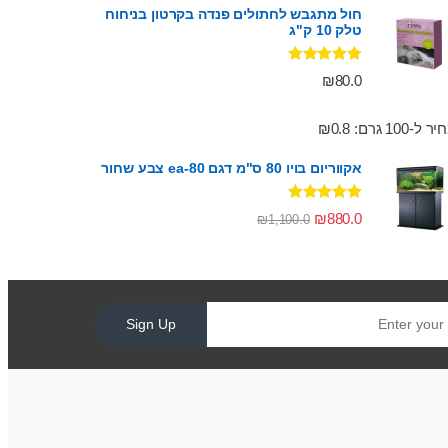
חול מתגבש לחתולים פנדה בקרטון בניחוח
טלק 10 ק"ג
דורג
5.00
₪
80.0
מתוך 5
ר ל-100 גרם:
0.8
₪
אקווריום בויו 80 ס"מ דגם ea-80 צבע שחור
דורג
5.00
₪
880.0
₪
1,100.0
מתוך 5
Sign Up