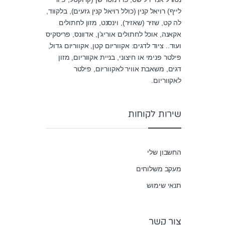
t
o
לייף) רויאל קנין (כולל רויאל קנין גזעים), בלקווד,
f
5
לה קט, שזיר (שאזיר), וינסנט, מזון לחתולים
אקאנה, אוכל לחתולים אוריג’ן, אדוונס, פריסקיס
ועוד.. ציוד לדגים: אקווריום קטן, אקווריום גדול,
פילטר פנימי או חיצוני, בניית אקווריום, מזון
דגים, משאבת אוויר לאקווריום, פילטר
לאקווריום.
שירות לקוחות
החשבון שלי
מעקב משלוחים
תנאי שימוש
צור קשר