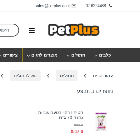
Skip to navigatio
Skip to conten
sales@petplus.co.il
02-6224488
earch for:
Open
כלבים
חתולים
מוצרים לדגים
ציפורים
עמוד הבית
חתולים
חול לחתולים
מוצרים במבצע
חטיף ג'רהיי בטעם עוגיות
גבינה 70 גרם
₪
20.0
₪
17.0