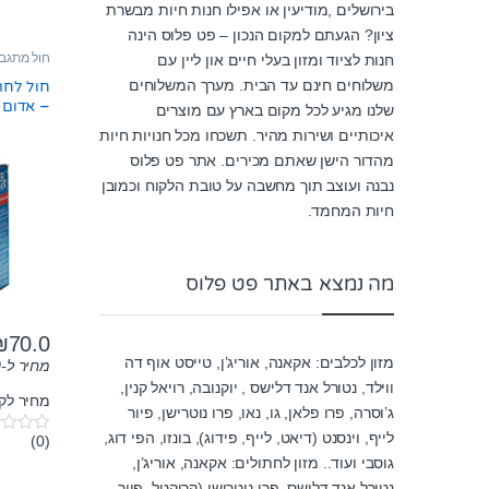
בירושלים ,מודיעין או אפילו חנות חיות מבשרת
ציון? הגעתם למקום הנכון – פט פלוס הינה
חול מתגב
חנות לציוד ומזון בעלי חיים און ליין עם
משלוחים חינם עד הבית. מערך המשלוחים
חול לחת
– אדום מו
שלנו מגיע לכל מקום בארץ עם מוצרים
איכותיים ושירות מהיר. תשכחו מכל חנויות חיות
מהדור הישן שאתם מכירים. אתר פט פלוס
נבנה ועוצב תוך מחשבה על טובת הלקוח וכמובן
חיות המחמד.
מה נמצא באתר פט פלוס
₪
70.0
מזון לכלבים: אקאנה, אוריג’ן, טייסט אוף דה
מחיר ל-100 גרם:
ווילד, נטורל אנד דלישס , יוקנובה, רויאל קנין,
מחיר לק"ג:
ג’וסרה, פרו פלאן, גו, נאו, פרו נוטרישן, פיור
לייף, וינסנט (דיאט, לייף, פידוג), בונזו, הפי דוג,
(0)
0
o
גוסבי ועוד.. מזון לחתולים: אקאנה, אוריג’ן,
u
נטורל אנד דלישס, פרו נוטרישן (קרוקטל, פיור