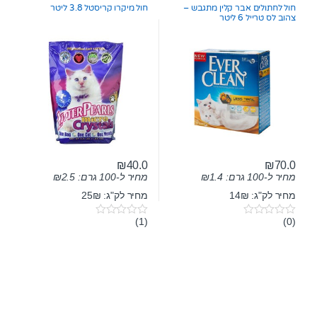
o
o
לחתולים
חול לחתולים אבר קלין מתגבש –
חול מיקרו קריסטל 3.8 ליטר
f
f
צהוב לס טרייל 6 ליטר
5
5
₪
40.0
₪
70.0
מחיר ל-100 גרם:
1.4
₪
מחיר ל-100 גרם:
2.5
₪
מחיר לק"ג: 14₪
מחיר לק"ג: 25₪
(1)
(0)
0
0
o
o
u
u
t
t
o
o
f
f
5
5