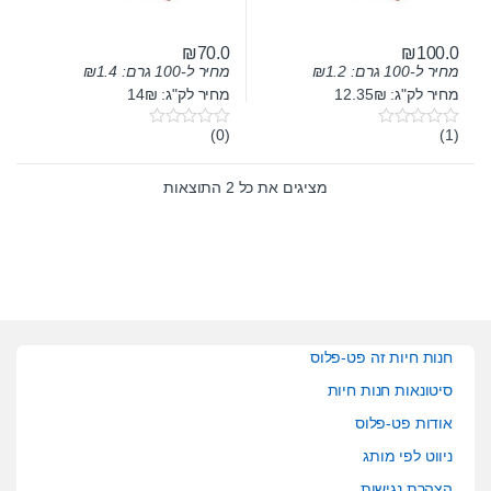
₪
70.0
₪
100.0
מחיר ל-100 גרם:
1.2
₪
מחיר ל-100 גרם:
1.4
₪
מחיר לק"ג: 12.35₪
מחיר לק"ג: 14₪
(0)
(1)
0
0
o
o
u
u
t
t
מציגים את כל ⁦2⁩ התוצאות
o
o
f
f
5
5
חנות חיות זה פט-פלוס
סיטונאות חנות חיות
אודות פט-פלוס
ניווט לפי מותג
הצהרת נגישות