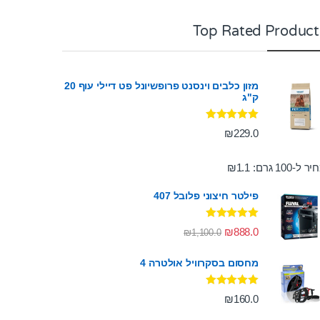
Top Rated Product
מזון כלבים וינסנט פרופשיונל פט דיילי עוף 20
ק"ג
דורג
5.00
₪
229.0
מתוך 5
ר ל-100 גרם:
1.1
₪
פילטר חיצוני פלובל 407
דורג
5.00
₪
888.0
₪
1,100.0
מתוך 5
מחסום בסקרוויל אולטרה 4
דורג
5.00
₪
160.0
מתוך 5