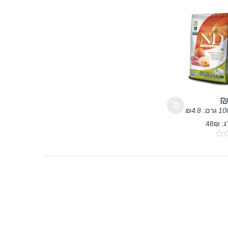
ר 2.5 ק”ג
₪
4.8
48₪