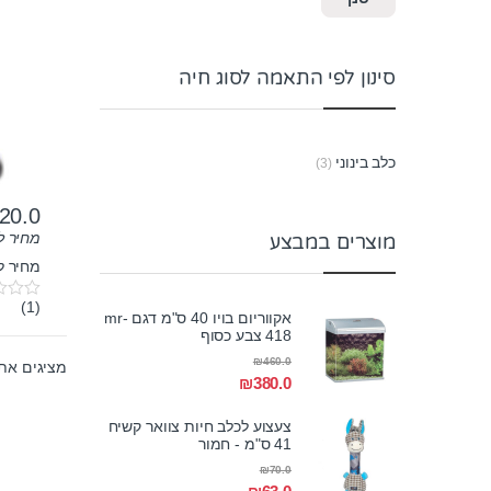
ק”ג
סינון לפי התאמה לסוג חיה
כלב בינוני
(3)
20.0
מחיר ל-100 גר
מוצרים במבצע
מחיר לק"ג:
(1)
0
אקווריום בויו 40 ס"מ דגם mr-
o
418 צבע כסוף
u
t
₪
460.0
מציגים את כל ⁦3⁩ ה
o
₪
380.0
f
5
צעצוע לכלב חיות צוואר קשיח
41 ס"מ - חמור
₪
70.0