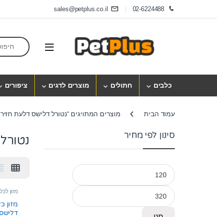
Skip to navigatio
Skip to conten
sales@petplus.co.il
02-6224488
earch for:
Open
כלבים
חתולים
מוצרים לדגים
ציפורים
עמוד הבית
מוצרים המתויגים “נטורל דלישס דלעת חזיר 
סינון לפי מחיר
נטורל
מחיר מינימלי
מחיר מקסימלי
מזון לכל
מזון כ
סנן