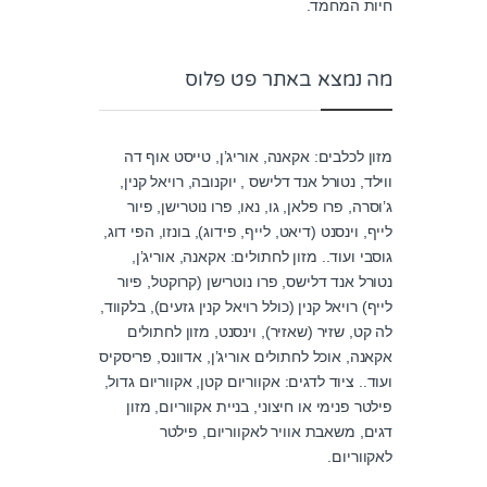
חיות המחמד.
מה נמצא באתר פט פלוס
מזון לכלבים: אקאנה, אוריג’ן, טייסט אוף דה
ווילד, נטורל אנד דלישס , יוקנובה, רויאל קנין,
ג’וסרה, פרו פלאן, גו, נאו, פרו נוטרישן, פיור
לייף, וינסנט (דיאט, לייף, פידוג), בונזו, הפי דוג,
גוסבי ועוד.. מזון לחתולים: אקאנה, אוריג’ן,
נטורל אנד דלישס, פרו נוטרישן (קרוקטל, פיור
לייף) רויאל קנין (כולל רויאל קנין גזעים), בלקווד,
לה קט, שזיר (שאזיר), וינסנט, מזון לחתולים
אקאנה, אוכל לחתולים אוריג’ן, אדוונס, פריסקיס
ועוד.. ציוד לדגים: אקווריום קטן, אקווריום גדול,
פילטר פנימי או חיצוני, בניית אקווריום, מזון
דגים, משאבת אוויר לאקווריום, פילטר
לאקווריום.