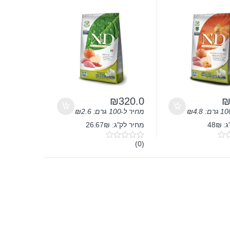
ר 2.5 ק”ג
בוגר חזיר בר ותפוח עץ 12
ק”ג
₪
320.0
4.8
₪
מחיר ל-100 גרם:
2.6
₪
48₪
מחיר לק"ג: 26.67₪
(0)
0
o
u
t
o
f
5