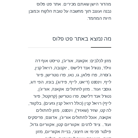
מהדור הישן שאתם מכירים. אתר פט פלוס
נבנה ועוצב תוך מחשבה על טובת הלקוח וכמובן
חיות המחמד.
מה נמצא באתר פט פלוס
מזון לכלבים: אקאנה, אוריג’ן, טייסט אוף דה
ווילד, נטורל אנד דלישס , יוקנובה, רויאל קנין,
ג’וסרה, פרו פלאן, גו, נאו, פרו נוטרישן, פיור
לייף, וינסנט (דיאט, לייף, פידוג), בונזו, הפי דוג,
גוסבי ועוד.. מזון לחתולים: אקאנה, אוריג’ן,
נטורל אנד דלישס, פרו נוטרישן (קרוקטל, פיור
לייף) רויאל קנין (כולל רויאל קנין גזעים), בלקווד,
לה קט, שזיר (שאזיר), וינסנט, מזון לחתולים
אקאנה, אוכל לחתולים אוריג’ן, אדוונס, פריסקיס
ועוד.. ציוד לדגים: אקווריום קטן, אקווריום גדול,
פילטר פנימי או חיצוני, בניית אקווריום, מזון