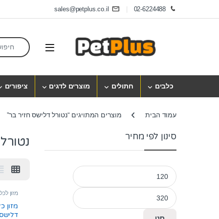
Skip to navigatio
Skip to conten
sales@petplus.co.il
02-6224488
earch for:
Open
כלבים
חתולים
מוצרים לדגים
ציפורים
עמוד הבית
מוצרים המתויגים “נטורל דלישס חזיר בר”
סינון לפי מחיר
נטורל 
מחיר מינימלי
מחיר מקסימלי
מזון לכל
מזון כ
סנן