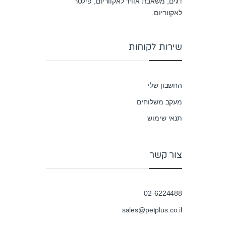
דגים, משאבת אוויר לאקווריום, פילטר
לאקווריום.
שירות לקוחות
החשבון שלי
מעקב משלוחים
תנאי שימוש
צור קשר
02-6224488
sales@petplus.co.il