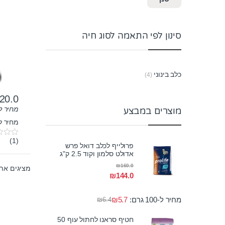
ק”ג
סינון לפי התאמה לסוג חיה
כלב בינוני
(4)
20.0
מחיר ל-100 גר
מוצרים במבצע
מחיר לק"ג:
(1)
0
פרולייף לכלב דואל פרש
o
אדולט סלמון וקוד 2.5 ק"ג
u
t
₪
160.0
מציגים את כל ⁦4⁩ ה
o
₪
144.0
f
5
מחיר ל-100 גרם:
5.7
₪
₪
6.4
חטיף סראנו לחתול עוף 50