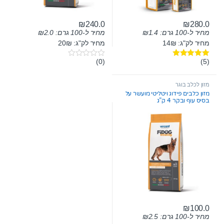
₪
240.0
₪
280.0
מחיר ל-100 גרם:
1.4
₪
מחיר ל-100 גרם:
2.0
₪
מחיר לק"ג: 14₪
מחיר לק"ג: 20₪
(0)
(5)
דורג
5.00
0
מתוך 5
o
u
t
מזון לכלב בוגר
o
מזון כלבים פידוג ויטליטי מועשר על
f
בסיס עוף ובקר 4 ק”ג
5
₪
100.0
מחיר ל-100 גרם:
2.5
₪