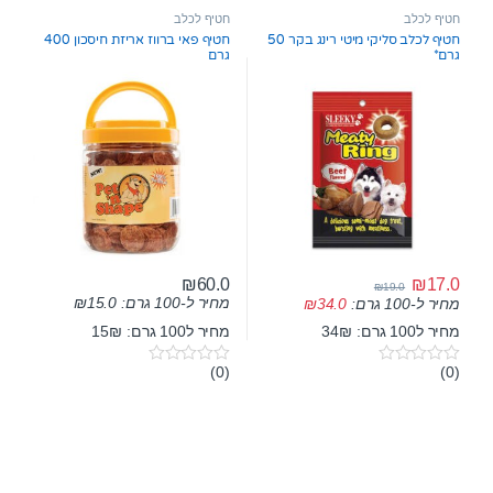
u
u
t
t
חטיף לכלב
חטיף לכלב
o
o
חטיף לכלב סליקי מיטי רינג בקר 50
חטיף פאי ברווז אריזת חיסכון 400
f
f
גרם*
גרם
5
5
₪
17.0
₪
60.0
₪
19.0
מחיר ל-100 גרם:
15.0
₪
מחיר ל-100 גרם:
34.0
₪
מחיר ל100 גרם: 34₪
מחיר ל100 גרם: 15₪
(0)
(0)
0
0
o
o
u
u
t
t
o
o
f
f
5
5