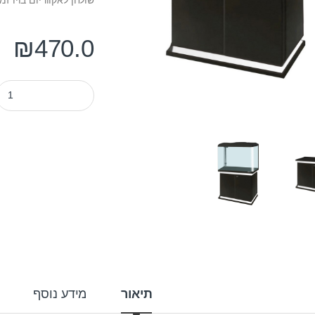
₪
470.0
שולחן לאקווריום בויו 60 ס"מ דגם ect-600 צבע שחור quantity
תיאור
מידע נוסף