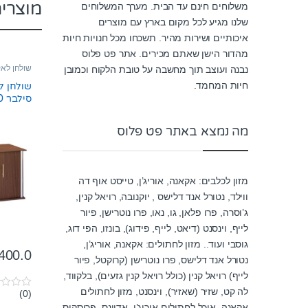
מוצרי
משלוחים חינם עד הבית. מערך המשלוחים
שלנו מגיע לכל מקום בארץ עם מוצרים
איכותיים ושירות מהיר. תשכחו מכל חנויות חיות
מהדור הישן שאתם מכירים. אתר פט פלוס
שולחן לאק
נבנה ועוצב תוך מחשבה על טובת הלקוח וכמובן
חיות המחמד.
שולחן לא
סילבר 180 ס”מ צבע חום
מה נמצא באתר פט פלוס
מזון לכלבים: אקאנה, אוריג’ן, טייסט אוף דה
ווילד, נטורל אנד דלישס , יוקנובה, רויאל קנין,
ג’וסרה, פרו פלאן, גו, נאו, פרו נוטרישן, פיור
לייף, וינסנט (דיאט, לייף, פידוג), בונזו, הפי דוג,
גוסבי ועוד.. מזון לחתולים: אקאנה, אוריג’ן,
400.0
נטורל אנד דלישס, פרו נוטרישן (קרוקטל, פיור
לייף) רויאל קנין (כולל רויאל קנין גזעים), בלקווד,
לה קט, שזיר (שאזיר), וינסנט, מזון לחתולים
(0)
0
o
אקאנה, אוכל לחתולים אוריג’ן, אדוונס, פריסקיס