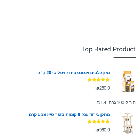
Top Rated Product
מזון כלבים וינסנט פידוג ויטליטי 20 ק"ג
דורג
5.00
₪
280.0
מתוך 5
ר ל-100 גרם:
1.4
₪
מתקן גירוד ענק 6 קומות סופר סייז צבע קרם
דורג
5.00
₪
990.0
מתוך 5