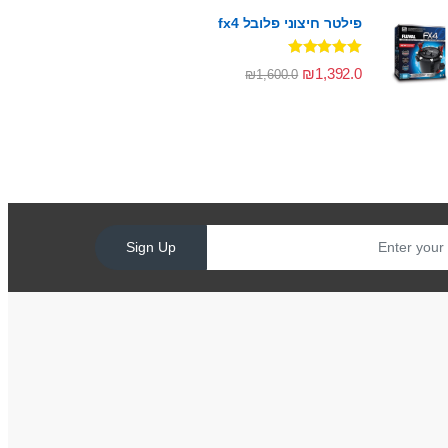
פילטר חיצוני פלובל fx4
דורג
5.00
₪
1,392.0
₪
1,600.0
מתוך 5
Sign Up