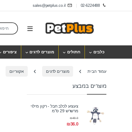
Skip to navigatio
Skip to conten
sales@petplus.co.il
02-6224488
earch for:
Open
כלבים
חתולים
מוצרים לדגים
ציפורים
עמוד הבית
מוצרים לדגים
אקווריום
מוצרים במבצע
צעצוע לכלב חבל - רקון מילוי
מרשרש 29 ס"מ
₪
40.0
₪
36.0