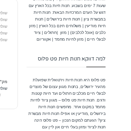
שעות 7 ימים בשבוע. חנות חיות בכל הארץ עם
דגש על הערם המרכזיות הבאות: חנות חיות
שולחן 
במבשרת ציון | חנות חיות בירושלים | חנות
שולחן
חיות מודיעין | משלוחים חינם בכל הארץ | מזון
שולחן לאקווריום בוי
כלבים (אוכל לכלבים) | מזון |חתולים | ציוד
שולח
לבעלי חיים | מזון לחיות מחמד | אקווריום
שולחן
למה דווקא חנות חיות פט פלוס
פט פלוס היא חנות חיות וירטואלית שפועלת
מק"
מהעיר ירושלים, בחנות מגוון עצום של מוצרים
שולחן
לבעלי חיים מכלבים חתולים ועד חיות קטנות
ודגים. חנות חיות פט פלוס – מגוון ציוד לחיות
מחמד במקום אחד. מחפשים חנות חיות
בירושלים ,מודיעין או אפילו חנות חיות מבשרת
ציון? הגעתם למקום הנכון – פט פלוס הינה
חנות לציוד ומזון בעלי חיים און ליין עם