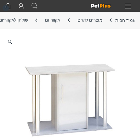
Skip to navigatio
Skip to conten
Open
0
עמוד הבית
מוצרים לדגים
אקווריום
שולחן לאקווריום
🔍