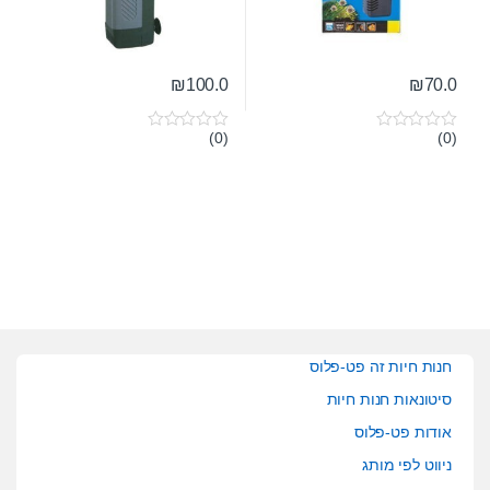
₪
100.0
₪
70.0
(0)
(0)
0
0
o
o
u
u
t
t
o
o
f
f
5
5
חנות חיות זה פט-פלוס
סיטונאות חנות חיות
אודות פט-פלוס
ניווט לפי מותג