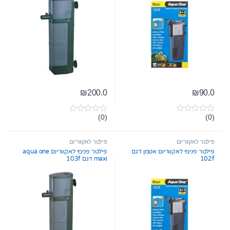
₪
200.0
₪
90.0
(0)
(0)
0
0
o
o
u
u
t
t
פילטר לאקווריום
פילטר לאקווריום
o
o
פילטר פנימי לאקווריום אטמן דגם
פילטר פנימי לאקווריום aqua one
f
f
102f
maxi דגם 103f
5
5