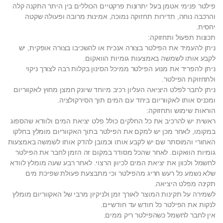
פילטר פנימי אטמן בעל יתרונות פרקטיים הכוללים בין היתר התקנה קלה
והרכבה נוחה, תדירות תחזוקה נמוכה, אמינות מרובה ופעולה שקטה
יחסית.
תכונות תפעול ותחזוקה:
ניתן להעמיד את הפילטר בצורה אנכית או להשכיבו בצורה אופקית, יש
לקבע אותו לשמשה באמצעות גומיות הוואקום.
ניתן להפריד את מנוע הפילטר ממיכל הסינון בקלות רבה לצורך ניקוי
ולתחזוקת הפילטר.
ניתן לחבר לפלט היציאה העליון רכיב מיוחד שיונק חמצן מחוץ לאקווריום
ומכניס אותו לאקווריום ביחד עם המים תוך הסירקולציה.
הוראות שימוש ותחזוקה:
ראשית יש להרכיב את כל החלקים כולל פלט יציאת המים ולוודא שהספוג
במקומו, לאחר מכן יש למקם את הפילטר בתוך האקווריום מומלץ בחלקו
האחורי והמוסתר שם יש לקבע אותו וכמובן להדק אותו לשמשה באמצעות
גומיות הוואקום. לאחר שהכל מסודר במקום זה הזמן לחבר את הפילטר
לחשמל ולכוון את יציאת המים לכיוון הרצוי. לאחר רבע שעה מומלץ לוודא
שלא נשמע כל רעש חריג מהפילטר וכי מתבצעת פעולת שפיכת מים
תקינה מפלט היציאה.
לשמירה על תקינות המוצר לאורך זמן ולניקיון מרבי של האקווריום מומלץ
לנקות את הפילטר כל חודש עד חודשיים.
אין לחבר לחשמל כשהפילטר ריק ממים.