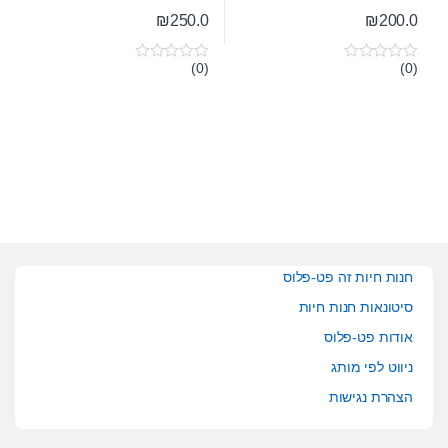
₪
250.0
₪
200.0
(0)
(0)
0
0
o
o
u
u
t
t
o
o
f
f
5
5
חנות חיות זה פט-פלוס
סיטונאות חנות חיות
אודות פט-פלוס
ניווט לפי מותג
הצהרת נגישות