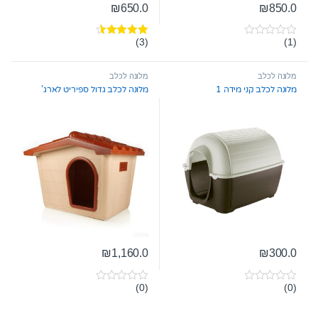
₪
650.0
₪
850.0
(3)
(1)
0
דורג
4.33
o
מתוך 5
u
t
מלונה לכלב
מלונה לכלב
o
מלונה לכלב קני מידה 1
מלונה לכלב גדול ספיריט לארג’
f
5
₪
1,160.0
₪
300.0
(0)
(0)
0
0
o
o
u
u