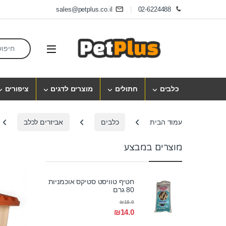
Skip to navigatio
Skip to conten
sales@petplus.co.il
02-6224488
earch for:
Open
כלבים
חתולים
מוצרים לדגים
ציפורים
עמוד הבית
כלבים
אביזרים לכלב
מוצרים במבצע
חטיף טוויסט סטיקס אוכמניות
80 גרם
₪
18.0
₪
14.0