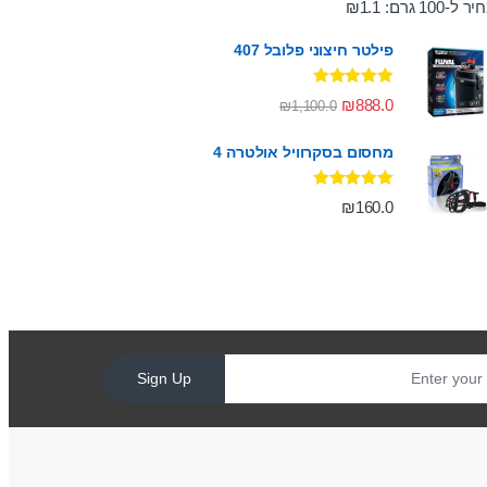
ר ל-100 גרם:
1.1
₪
פילטר חיצוני פלובל 407
דורג
5.00
₪
888.0
₪
1,100.0
מתוך 5
מחסום בסקרוויל אולטרה 4
דורג
5.00
₪
160.0
מתוך 5
Sign Up