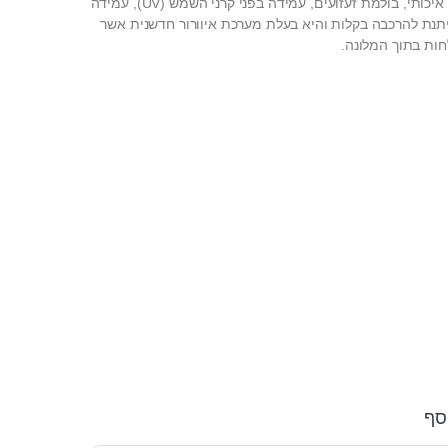
המלונה עשוייה פלסטיק איכותי, בולמת זעזועים, עמידה בפני קרני השמש (UV), עמידה
ניתנת להרכבה בקלות והיא בעלת מערכת איוורור חדשנית אשר
ות בתוך המלונה.
סף