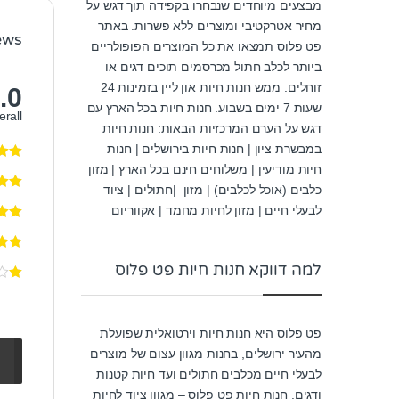
מבצעים מיוחדים שנבחרו בקפידה תוך דגש על
מחיר אטרקטיבי ומוצרים ללא פשרות. באתר
ews
פט פלוס תמצאו את כל המוצרים הפופולריים
ביותר לכלב חתול מכרסמים תוכים דגים או
זוחלים. ממש חנות חיות און ליין בזמינות 24
.0
שעות 7 ימים בשבוע. חנות חיות בכל הארץ עם
erall
דגש על הערם המרכזיות הבאות: חנות חיות
במבשרת ציון | חנות חיות בירושלים | חנות
חיות מודיעין | משלוחים חינם בכל הארץ | מזון
כלבים (אוכל לכלבים) | מזון |חתולים | ציוד
לבעלי חיים | מזון לחיות מחמד | אקווריום
למה דווקא חנות חיות פט פלוס
פט פלוס היא חנות חיות וירטואלית שפועלת
מהעיר ירושלים, בחנות מגוון עצום של מוצרים
לבעלי חיים מכלבים חתולים ועד חיות קטנות
ודגים. חנות חיות פט פלוס – מגוון ציוד לחיות