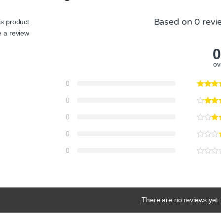
Based on 0 revi
s product
 a review.
0
ov
0
0
0
0
0
There are no reviews yet.