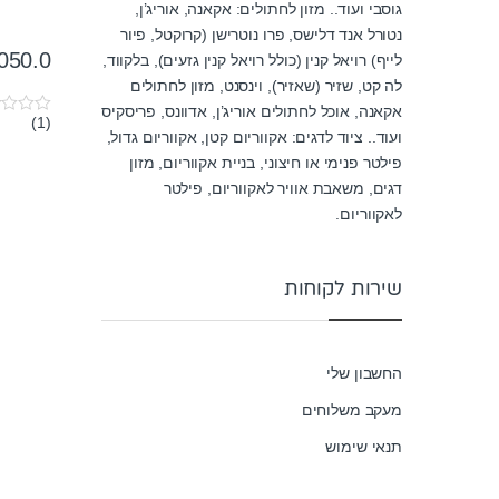
גוסבי ועוד.. מזון לחתולים: אקאנה, אוריג’ן,
נטורל אנד דלישס, פרו נוטרישן (קרוקטל, פיור
050.0
לייף) רויאל קנין (כולל רויאל קנין גזעים), בלקווד,
לה קט, שזיר (שאזיר), וינסנט, מזון לחתולים
אקאנה, אוכל לחתולים אוריג’ן, אדוונס, פריסקיס
(1)
0
ועוד.. ציוד לדגים: אקווריום קטן, אקווריום גדול,
o
u
פילטר פנימי או חיצוני, בניית אקווריום, מזון
t
דגים, משאבת אוויר לאקווריום, פילטר
o
f
לאקווריום.
5
שירות לקוחות
החשבון שלי
מעקב משלוחים
תנאי שימוש