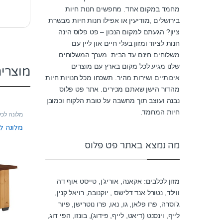
מחמד במקום אחד. מחפשים חנות חיות
בירושלים ,מודיעין או אפילו חנות חיות מבשרת
ציון? הגעתם למקום הנכון – פט פלוס הינה
חנות לציוד ומזון בעלי חיים און ליין עם
משלוחים חינם עד הבית. מערך המשלוחים
שלנו מגיע לכל מקום בארץ עם מוצרים
מוצרי
איכותיים ושירות מהיר. תשכחו מכל חנויות חיות
מהדור הישן שאתם מכירים. אתר פט פלוס
נבנה ועוצב תוך מחשבה על טובת הלקוח וכמובן
חיות המחמד.
מלונה לכל
מלונה לכ
מה נמצא באתר פט פלוס
מזון לכלבים: אקאנה, אוריג’ן, טייסט אוף דה
ווילד, נטורל אנד דלישס , יוקנובה, רויאל קנין,
ג’וסרה, פרו פלאן, גו, נאו, פרו נוטרישן, פיור
לייף, וינסנט (דיאט, לייף, פידוג), בונזו, הפי דוג,