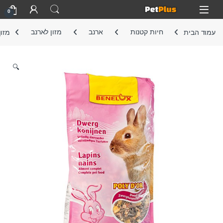
Skip to navigatio
Skip to conten
Open
0
עמוד הבית
חיות קטנות
ארנב
מזון לארנב
מזון 
🔍