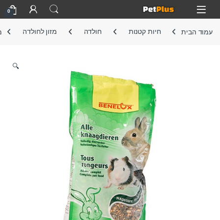
Skip to navigatio
Skip to conten
Open
0
עמוד הבית
חיות קטנות
חולדה
מזון לחולדה
מ
🔍