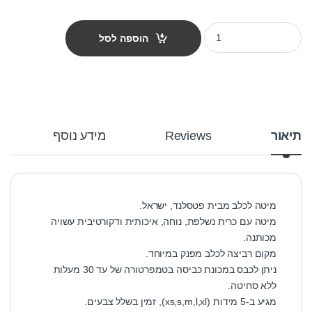
מיטה לכלב פטס-פרוג'קט מידה m צבע כחול רויאל quantity
הוספה לסל
תיאור
Reviews
מידע נוסף
מיטה לכלב מבית פטסלנד, ישראל.
מיטה עם כרית נשלפת, נוחה, איכותית ודקורטיבית עשויה
מכותנה.
מקום רביצה לכלב מפנק במיוחד.
ניתן לכבס במכונת כביסה בטמפרטורה של עד 30 מעלות
ללא סחיטה.
מגיע ב-5 מידות (xs,s,m,l,xl), זמין בשלל צבעים.