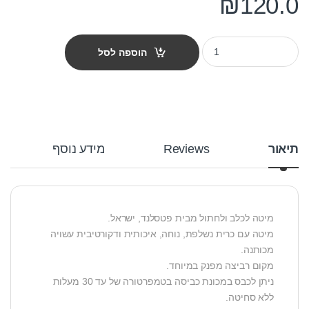
₪
120.0
מיטה פטס-פרוג'קט מידה xs צבע שחור לבן פרחוני quantity
הוספה לסל
תיאור
Reviews
מידע נוסף
מיטה לכלב ולחתול מבית פטסלנד, ישראל.
מיטה עם כרית נשלפת, נוחה, איכותית ודקורטיבית עשויה
מכותנה.
מקום רביצה מפנק במיוחד.
ניתן לכבס במכונת כביסה בטמפרטורה של עד 30 מעלות
ללא סחיטה.