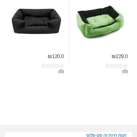
₪
120.0
₪
229.0
(0)
(0)
0
0
o
o
u
u
t
t
o
o
f
f
5
5
חנות חיות זה פט-פלוס