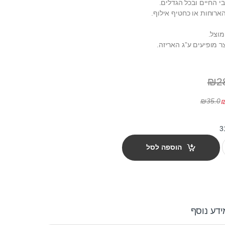
 החיים ובכל הגדלים.
הארוחות או כחטיף אילוף.
מוצל.
ר מופיעים ע”ג האריזה.
₪
2
₪
35.0
ק 150 גרם quantity
הוספה לסל
ידע נוסף