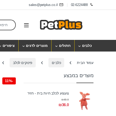
Skip to navigatio
Skip to conten
sales@petplus.co.il
02-6224488
earch for:
Open
כלבים
חתולים
מוצרים לדגים
ציפורים
עמוד הבית
כלבים
פינוקים לכלב
מוצרים במבצע
11%
-
צעצוע לכלב חיות בית - חזיר
₪
40.0
₪
36.0