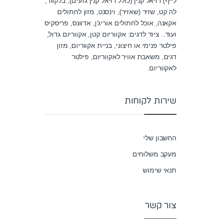
לייף) רויאל קנין (כולל רויאל קנין גזעים), בלקווד,
לה קט, שזיר (שאזיר), וינסנט, מזון לחתולים
אקאנה, אוכל לחתולים אוריג’ן, אדוונס, פריסקיס
ועוד.. ציוד לדגים: אקווריום קטן, אקווריום גדול,
פילטר פנימי או חיצוני, בניית אקווריום, מזון
דגים, משאבת אוויר לאקווריום, פילטר
לאקווריום.
שירות לקוחות
החשבון שלי
מעקב משלוחים
תנאי שימוש
צור קשר