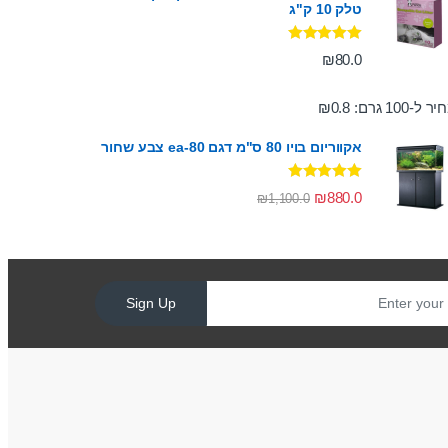
טלק 10 ק"ג
דורג
5.00
₪
80.0
מתוך 5
ר ל-100 גרם:
0.8
₪
אקווריום בויו 80 ס"מ דגם ea-80 צבע שחור
דורג
5.00
₪
880.0
₪
1,100.0
מתוך 5
Sign Up