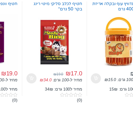
וויץ עוף ובקלה אריזת
חטיף לכלב סליקי מיטי רינג
חטיף וונפי עוף
בקר 50 גרם*
₪
19.0
₪
17.0
₪
19.0
₪
15.0
מחיר ל-100 גרם:
34.0
₪
מחיר ל-100 גרם:
מחיר ל100 גרם: 34₪
מחיר ל100 גרם: 19₪
(0)
(0)
0
0
o
o
u
u
t
t
o
o
f
f
5
5