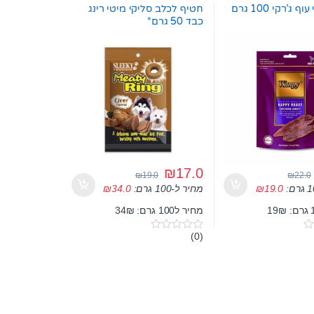
 ג’רקי 100 גרם
חטיף לכלב סליקי מיטי רינג
כבד 50 גרם*
₪
17.0
₪
19.0
₪
22.0
19.0
₪
מחיר ל-100 גרם:
34.0
₪
מחיר ל100 גרם: 34₪
(0)
0
o
u
t
o
f
5