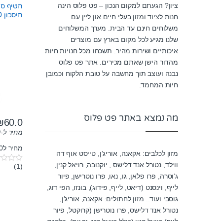
ציון? הגעתם למקום הנכון – פט פלוס הינה
חטיף סנד
חיסכון 400 גרם
חנות לציוד ומזון בעלי חיים און ליין עם
משלוחים חינם עד הבית. מערך המשלוחים
שלנו מגיע לכל מקום בארץ עם מוצרים
איכותיים ושירות מהיר. תשכחו מכל חנויות חיות
מהדור הישן שאתם מכירים. אתר פט פלוס
נבנה ועוצב תוך מחשבה על טובת הלקוח וכמובן
חיות המחמד.
מה נמצא באתר פט פלוס
₪
60.0
מחיר ל-100 גרם:
מחיר ל100 גרם: 15₪
מזון לכלבים: אקאנה, אוריג’ן, טייסט אוף דה
ווילד, נטורל אנד דלישס , יוקנובה, רויאל קנין,
(1)
0
o
ג’וסרה, פרו פלאן, גו, נאו, פרו נוטרישן, פיור
u
לייף, וינסנט (דיאט, לייף, פידוג), בונזו, הפי דוג,
t
o
גוסבי ועוד.. מזון לחתולים: אקאנה, אוריג’ן,
f
5
נטורל אנד דלישס, פרו נוטרישן (קרוקטל, פיור