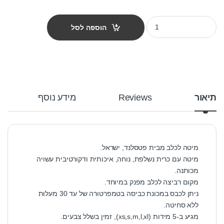
מיטה לכלב פטס-פרוג'קט מידה m צבע כחול רבועים quantity
הוספה לסל
תיאור
Reviews
מידע נוסף
מיטה לכלב מבית פטסלנד, ישראל.
מיטה עם כרית נשלפת, נוחה, איכותית ודקורטיבית עשויה
מכותנה.
מקום רביצה לכלב מפנק במיוחד.
ניתן לכבס במכונת כביסה בטמפרטורה של עד 30 מעלות
ללא סחיטה.
מגיע ב-5 מידות (xs,s,m,l,xl), זמין בשלל צבעים.