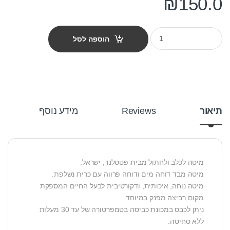
₪
150.0
מיטה דוחת מים פטס-פרוג'קט מידה xs צבע כחול עם אפור quantity
הוספה לסל
תיאור
Reviews
מידע נוסף
מיטה לכלב ולחתול מבית פטסלנד, ישראל.
מיטה מבד דוחה מים ודוחה פרווה עם כרית נשלפת.
מיטה נוחה, איכותית, ודקורטיבית לבעל החיים המספקת
מקום רביצה מפנק במיוחד.
ניתן לכבס במכונת כביסה בטמפרטורה של עד 30 מעלות
ללא סחיטה.