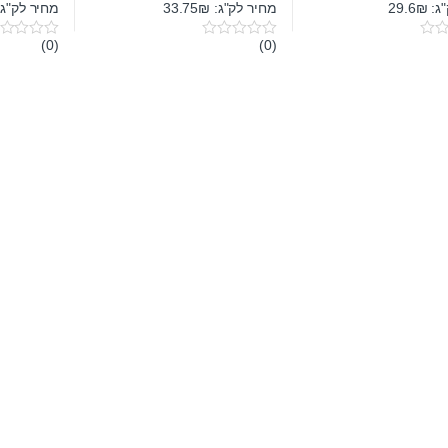
29.6
מחיר לק"ג: 33.75₪
מחיר לק"ג: 2₪
(0)
(0)
0
0
o
o
u
u
t
t
o
o
f
f
5
5