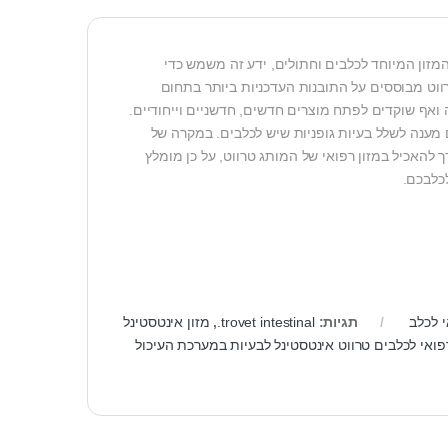
8. לחברה ידע רב וניסיון בתחום המזון המיוחד לכלבים וחתולים, ידע זה משמש כדי
רווט מבוססים על התובנות העדכניות ביותר בתחום
ואף שוקדים לפתח מוצרים חדשים, חדשניים וייחודיים.
ינרים ומספקים מענה לשלל בעיות גופניות שיש לכלבים. במקרה של
 להאכיל במזון רפואי של המותג טרווט, על כן מומלץ
כלבכם.
י לכלב
תגיות:
trovet intestinal.
,
מזון אינטסטינל
רפואי לכלבים טרווט אינטסטינל לבעיות במערכת העיכול