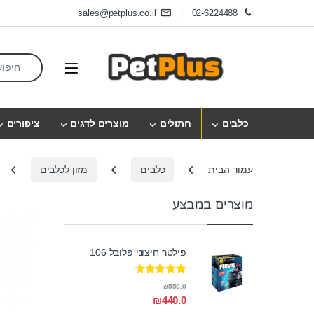
Skip to navigatio
Skip to conten
sales@petplus.co.il
02-6224488
earch for:
Open
כלבים
חתולים
מוצרים לדגים
ציפורים
עמוד הבית
כלבים
מזון לכלבים
מוצרים במבצע
פילטר חיצוני פלובל 106
דורג
4.50
₪
550.0
מתוך 5
₪
440.0