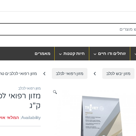
S
זוחלים ודו חיים
חיות קטנות
מאמרים
מזון יבש לכלב
מזון רפואי לכלב
מזון רפואי לכלבים טרווט dpd אינטסטינל
מזון רפואי לכלב
🔍
ק”ג
Availability:
המלאי אזל