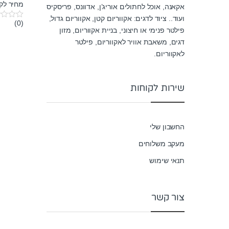
מחיר לק"ג: ₪
אקאנה, אוכל לחתולים אוריג’ן, אדוונס, פריסקיס
ועוד.. ציוד לדגים: אקווריום קטן, אקווריום גדול,
(0)
0
פילטר פנימי או חיצוני, בניית אקווריום, מזון
o
u
דגים, משאבת אוויר לאקווריום, פילטר
t
לאקווריום.
o
f
5
שירות לקוחות
החשבון שלי
מעקב משלוחים
תנאי שימוש
צור קשר