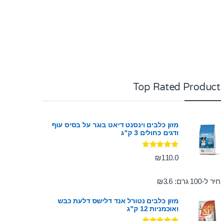
Top Rated Product
מזון כלבים וינסנט דיאט בוגר על בסיס עוף
ודגים כחולים 3 ק"ג
דורג
5.00
₪
110.0
מתוך 5
ר ל-100 גרם:
3.6
₪
מזון כלבים נטורל אנד דלישס דלעת כבש
ואוכמניות 12 ק"ג