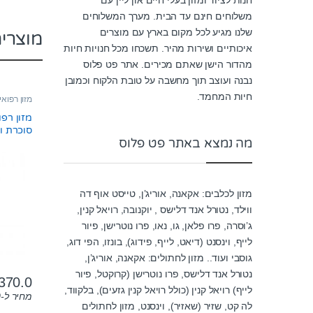
משלוחים חינם עד הבית. מערך המשלוחים
שלנו מגיע לכל מקום בארץ עם מוצרים
מוצרי
איכותיים ושירות מהיר. תשכחו מכל חנויות חיות
מהדור הישן שאתם מכירים. אתר פט פלוס
נבנה ועוצב תוך מחשבה על טובת הלקוח וכמובן
חיות המחמד.
מזון רפואי
סוכרת והשמנ
מה נמצא באתר פט פלוס
מזון לכלבים: אקאנה, אוריג’ן, טייסט אוף דה
ווילד, נטורל אנד דלישס , יוקנובה, רויאל קנין,
ג’וסרה, פרו פלאן, גו, נאו, פרו נוטרישן, פיור
לייף, וינסנט (דיאט, לייף, פידוג), בונזו, הפי דוג,
גוסבי ועוד.. מזון לחתולים: אקאנה, אוריג’ן,
נטורל אנד דלישס, פרו נוטרישן (קרוקטל, פיור
370.0
לייף) רויאל קנין (כולל רויאל קנין גזעים), בלקווד,
מחיר ל-100 גרם:
לה קט, שזיר (שאזיר), וינסנט, מזון לחתולים