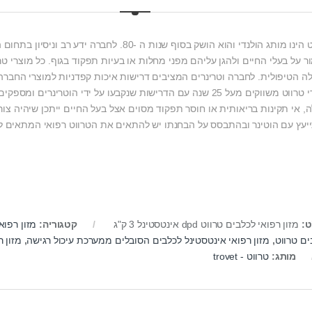
טרווט הינו מותג הולנדי והוא הושק בסוף שנות ה -0
ר על בעלי החיים ולהגן עליהם מפני מחלות או בעיות תפקוד בגוף. כל מוצרי ט
ה הטיפולית. לחברה וטרינרים המציבים דרישות איכות קפדניות למוצרי החברה 
מוצרי טרווט משווקים מעל 25 שנה עם הדרישות שנקבעו על ידי הוטר
, אי תקינות בריאותית או חוסר תפקוד מסוים אצל בעל החיים ייתכן שיהיה צורך
יעץ עם הוטינר ובהתבסס על הבחנתו יש להתאים את הטרווט רפואי המתאים ל
ט:
מזון רפואי לכלבים טרווט dpd אינטסטינל 3 ק"ג
קטגוריה:
מזון רפוא
ים טרווט
,
מזון רפואי אינטסטינל לכלבים הסובלים ממערכת עיכול רגישה
,
מזון 
מותג:
טרווט - trovet