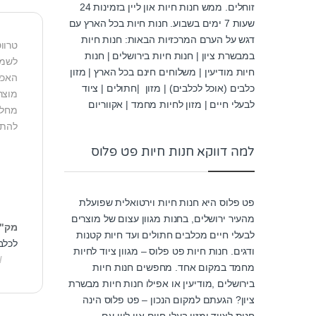
זוחלים. ממש חנות חיות און ליין בזמינות 24
שעות 7 ימים בשבוע. חנות חיות בכל הארץ עם
דגש על הערם המרכזיות הבאות: חנות חיות
במבשרת ציון | חנות חיות בירושלים | חנות
לשמו
חיות מודיעין | משלוחים חינם בכל הארץ | מזון
האכל
כלבים (אוכל לכלבים) | מזון |חתולים | ציוד
לבעלי חיים | מזון לחיות מחמד | אקווריום
מחלה
להתי
למה דווקא חנות חיות פט פלוס
פט פלוס היא חנות חיות וירטואלית שפועלת
מהעיר ירושלים, בחנות מגוון עצום של מוצרים
מק"
לבעלי חיים מכלבים חתולים ועד חיות קטנות
לכלב
ודגים. חנות חיות פט פלוס – מגוון ציוד לחיות
מחמד במקום אחד. מחפשים חנות חיות
בירושלים ,מודיעין או אפילו חנות חיות מבשרת
ציון? הגעתם למקום הנכון – פט פלוס הינה
חנות לציוד ומזון בעלי חיים און ליין עם