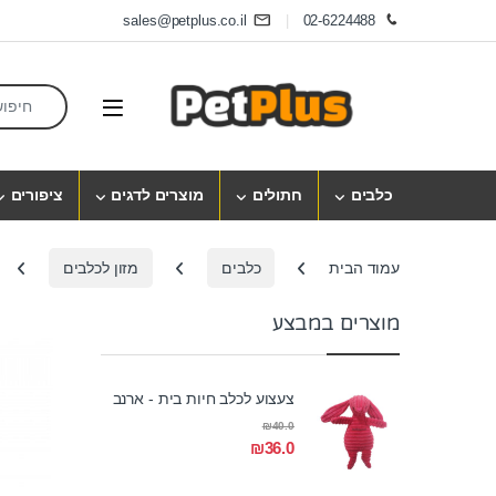
Skip to navigatio
Skip to conten
sales@petplus.co.il
02-6224488
earch for:
Open
כלבים
חתולים
מוצרים לדגים
ציפורים
עמוד הבית
כלבים
מזון לכלבים
מוצרים במבצע
צעצוע לכלב חיות בית - ארנב
₪
40.0
₪
36.0