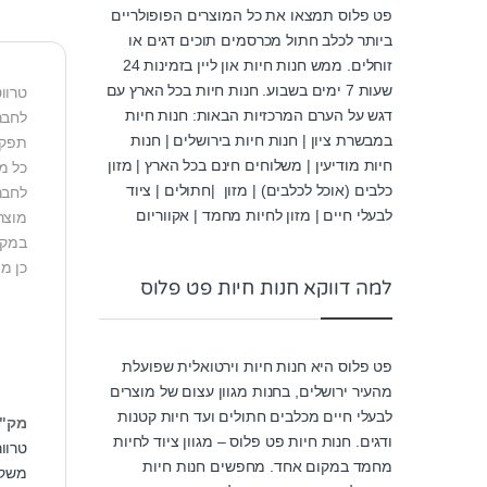
פט פלוס תמצאו את כל המוצרים הפופולריים
ביותר לכלב חתול מכרסמים תוכים דגים או
זוחלים. ממש חנות חיות און ליין בזמינות 24
שעות 7 ימים בשבוע. חנות חיות בכל הארץ עם
טרווט
דגש על הערם המרכזיות הבאות: חנות חיות
לחבר
במבשרת ציון | חנות חיות בירושלים | חנות
תפקו
חיות מודיעין | משלוחים חינם בכל הארץ | מזון
כל מ
כלבים (אוכל לכלבים) | מזון |חתולים | ציוד
לחבר
לבעלי חיים | מזון לחיות מחמד | אקווריום
מוצרי טרווט משווקי
במקר
כן מ
למה דווקא חנות חיות פט פלוס
פט פלוס היא חנות חיות וירטואלית שפועלת
מהעיר ירושלים, בחנות מגוון עצום של מוצרים
לבעלי חיים מכלבים חתולים ועד חיות קטנות
מק"
ודגים. חנות חיות פט פלוס – מגוון ציוד לחיות
טרוו
מחמד במקום אחד. מחפשים חנות חיות
משקל