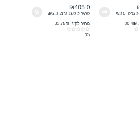
₪
405.0
3.0
₪
מחיר ל-100 גרם:
3.3
₪
3
מחיר לק"ג: 33.75₪
(0)
0
o
u
t
o
f
5