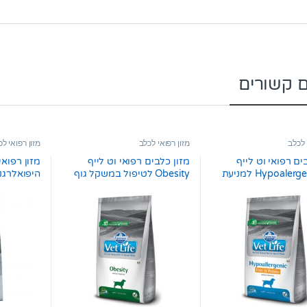
ם קשורים
 לכלב
מזון רפואי לכלב
מזון רפואי ל
ים רפואי וט לייף
מזון כלבים רפואי וט לייף
Hypoalergenic fish למניעת
Obesity לטיפול במשקל גוף
היפואלרגני טבע
ג
עודף 12 ק”ג