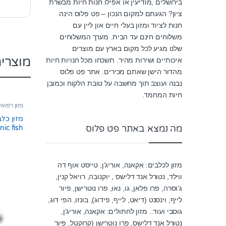
בירושלים ,מודיעין או אפילו חנות חיות מבשרת
ציון? הגעתם למקום הנכון – פט פלוס הינה
חנות לציוד ומזון בעלי חיים און ליין עם
משלוחים חינם עד הבית. מערך המשלוחים
שלנו מגיע לכל מקום בארץ עם מוצרים
מוצרי
איכותיים ושירות מהיר. תשכחו מכל חנויות חיות
מהדור הישן שאתם מכירים. אתר פט פלוס
נבנה ועוצב תוך מחשבה על טובת הלקוח וכמובן
חיות המחמד.
מזון רפואי
מזון כלב
מה נמצא באתר פט פלוס
אלרגיות 12 ק”
מזון לכלבים: אקאנה, אוריג’ן, טייסט אוף דה
ווילד, נטורל אנד דלישס , יוקנובה, רויאל קנין,
ג’וסרה, פרו פלאן, גו, נאו, פרו נוטרישן, פיור
לייף, וינסנט (דיאט, לייף, פידוג), בונזו, הפי דוג,
גוסבי ועוד.. מזון לחתולים: אקאנה, אוריג’ן,
נטורל אנד דלישס, פרו נוטרישן (קרוקטל, פיור