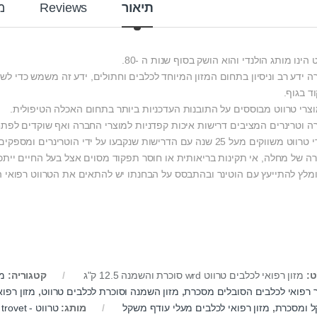
תיאור
Reviews
מ
 הינו מותג הולנדי והוא הושק בסוף שנות ה -80.
ה ידע רב וניסיון בתחום המזון המיוחד לכלבים וחתולים, ידע זה משמש כדי לשמ
ד בגוף.
וצרי טרווט מבוססים על התובנות העדכניות ביותר בתחום האכלה הטיפולית.
ה וטרינרים המציבים דרישות איכות קפדניות למוצרי החברה ואף שוקדים לפתח 
ם מעל 25 שנה עם הדרישות שנקבעו על ידי הוטרינרים ומספקים מענה לשלל בעיות גופניות שיש לכלבים.
ה של מחלה, אי תקינות בריאותית או חוסר תפקוד מסוים אצל בעל החיים ייתכן 
ומלץ להתייעץ עם הוטינר ובהתבסס על הבחנתו יש להתאים את הטרווט רפואי 
ט:
מזון רפואי לכלבים טרווט wrd סוכרת והשמנה 12.5 ק"ג
קטגוריה:
מז
ר רפואי לכלבים הסובלים מסכרת
,
מזון השמנה וסוכרת לכלבים טרווט
,
מזון רפו
 ומסכרת
,
מזון רפואי לכלבים מעלי עודף משקל
מותג:
טרווט - trovet