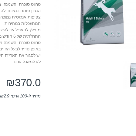
טרווט סוכרת והשמנה, מ
המזון פותח במיוחד לה
צפיפות אנרגטית נמוכה,
המתעכלות במהירות.
מומלץ להאכיל עד להשג
התחלתית של 6 חודשים לכל היותר. מומלץ להתייעץ עם וטרינר לפני השימוש.
טרווט סוכרת והשמנה מה
באופן סדיר לבעל החיים 
יש לסגור את האריזה הי
לא למאכל אדם.
₪
370.0
מחיר ל-100 גרם:
2.9
₪