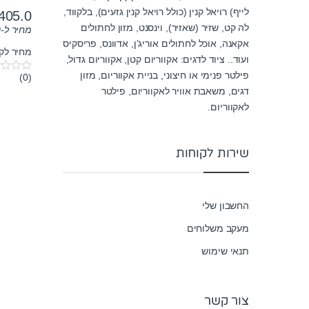
לייף) רויאל קנין (כולל רויאל קנין גזעים), בלקווד,
405.0
לה קט, שזיר (שאזיר), וינסנט, מזון לחתולים
מחיר ל-100 גרם:
אקאנה, אוכל לחתולים אוריג’ן, אדוונס, פריסקיס
מחיר לק"ג: ₪
ועוד.. ציוד לדגים: אקווריום קטן, אקווריום גדול,
פילטר פנימי או חיצוני, בניית אקווריום, מזון
(0)
0
o
דגים, משאבת אוויר לאקווריום, פילטר
u
לאקווריום.
t
o
f
5
שירות לקוחות
החשבון שלי
מעקב משלוחים
תנאי שימוש
צור קשר