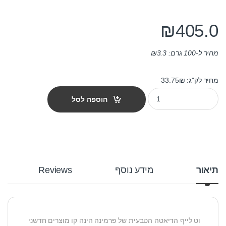
₪
405.0
מחיר ל-100 גרם:
3.3
₪
מחיר לק"ג: 33.75₪
מזון כלבים רפואי וט לייף Hypoalergenic fish למניעת אלרגיות 12 ק"ג quantity
הוספה לסל
תיאור
מידע נוסף
Reviews
וט לייף הדיאטה הטבעית של פרמינה הינה קו מוצרים חדשני