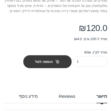
מגינים על מערכת העיכול של הגור. – שילוב של סחוס ממוים, כונדרואיטין
וגלוקוזאמין מגן על העצמות ועל המפרקים. – חרסית, פחם פעיל ממקור
צמחי )סופג רעלנים( ושמרי בירה מגינים על אוכלוסיית חיידקי המעיים.
₪
120.0
מחיר ל-100 גרם:
4.0
₪
מחיר לק"ג: 40₪
מזון כלבים פלטזור פרסטיז' ג'וניור מקסי 3 ק"ג quantity
הוספה לסל
תיאור
Reviews
מידע נוסף