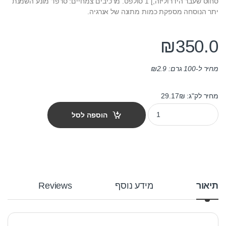
סחוס שעבר הידרוליזה,] 1 סולפט. מרכיבים צמחיים: סרפד מונע השמנת
יתר הנוסחה מספקת כמות מתונה של אנרגיה.
₪
350.0
מחיר ל-100 גרם:
2.9
₪
מחיר לק"ג: 29.17₪
מזון כלבים פלטזור פרוטקט אוסטאו 12 ק"ג quantity
הוספה לסל
תיאור
מידע נוסף
Reviews