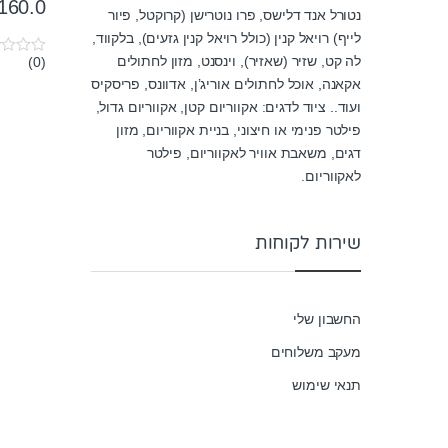
160.0
נטורל אנד דלישס, פרו נוטרישן (קרוקטל, פיור
לייף) רויאל קנין (כולל רויאל קנין גזעים), בלקווד,
לה קט, שזיר (שאזיר), וינסנט, מזון לחתולים
(0)
0
o
אקאנה, אוכל לחתולים אוריג’ן, אדוונס, פריסקיס
u
ועוד.. ציוד לדגים: אקווריום קטן, אקווריום גדול,
t
o
פילטר פנימי או חיצוני, בניית אקווריום, מזון
f
5
דגים, משאבת אוויר לאקווריום, פילטר
לאקווריום.
שירות לקוחות
החשבון שלי
מעקב משלוחים
תנאי שימוש