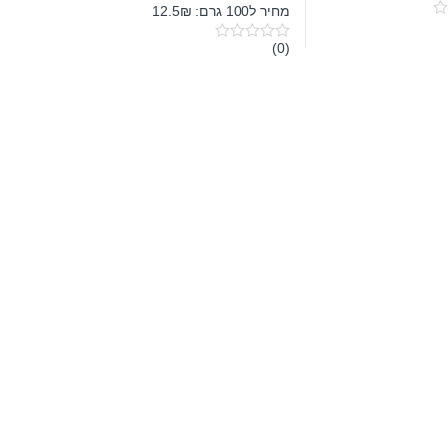
מחיר ל100 גרם: 12.5₪
(0)
0
o
u
t
o
f
5