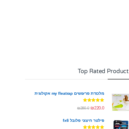
Top Rated Product
מלכודת פרעושים my fleatrap אקולוגית
דורג
5.00
₪
220.0
₪
280.0
מתוך 5
פילטר חיצוני פלובל fx6