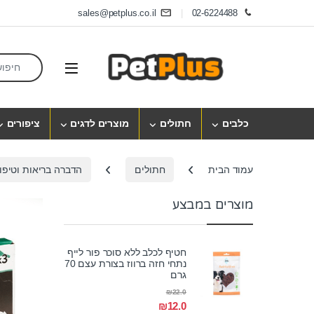
Skip to navigatio
Skip to conten
sales@petplus.co.il
02-6224488
earch for:
Open
כלבים
חתולים
מוצרים לדגים
ציפורים
עמוד הבית
חתולים
הדברה בריאות וטיפו
מוצרים במבצע
חטיף לכלב ללא סוכר פור לייף
נתחי חזה ברווז בצורת עצם 70
גרם
₪
22.0
₪
12.0