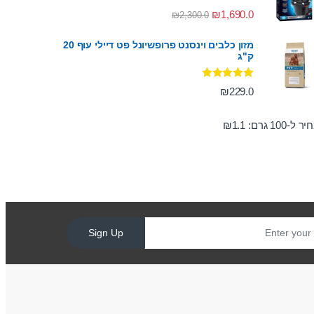
דורג
5.00
₪
1,690.0
₪
2,300.0
מתוך 5
מזון כלבים וינסנט פרופשיונל פט דיילי עוף 20
ק"ג
דורג
5.00
₪
229.0
מתוך 5
ר ל-100 גרם:
1.1
₪
Sign Up