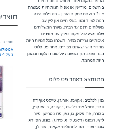
מחמד במקום אחד. מחפשים חנות חיות
בירושלים ,מודיעין או אפילו חנות חיות מבשרת
ציון? הגעתם למקום הנכון – פט פלוס הינה
מוצרי
חנות לציוד ומזון בעלי חיים און ליין עם
משלוחים חינם עד הבית. מערך המשלוחים
שלנו מגיע לכל מקום בארץ עם מוצרים
איכותיים ושירות מהיר. תשכחו מכל חנויות חיות
מוצרי הדב
מהדור הישן שאתם מכירים. אתר פט פלוס
אמפולות 
נבנה ועוצב תוך מחשבה על טובת הלקוח וכמובן
מעל 4 ק”ג
חיות המחמד.
מה נמצא באתר פט פלוס
מזון לכלבים: אקאנה, אוריג’ן, טייסט אוף דה
ווילד, נטורל אנד דלישס , יוקנובה, רויאל קנין,
ג’וסרה, פרו פלאן, גו, נאו, פרו נוטרישן, פיור
לייף, וינסנט (דיאט, לייף, פידוג), בונזו, הפי דוג,
גוסבי ועוד.. מזון לחתולים: אקאנה, אוריג’ן,