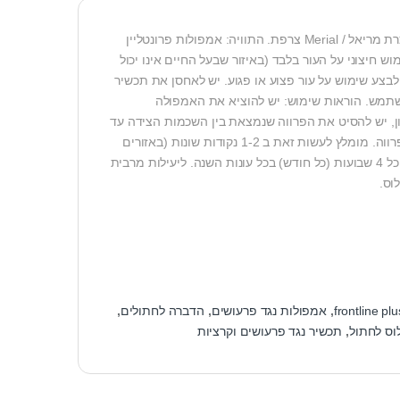
פרונטליין פלוס תכשיר להדברה ומניעה של פרעושים וקרציות בכלבים ובחתולים תוצרת מריאל / Merial צרפת. התוויה: אמפולות פרונטליין
ש חיצוני על העור בלבד (באיזור שבעל החיים אינו יכול
 לבצע שימוש על עור פצוע או פגוע. יש לאחסן את תכשיר
השתמש. הוראות שימוש: יש להוציא את האמפולה
 יש להסיט את הפרווה שנמצאת בין השכמות הצידה עד
להתגלות העור ולטפטף בעדינות את הנוזל כמה שיותר על העור וכמה שפחות יגע בפרווה. מומלץ לעשות זאת ב 1-2 נקודות שונות (באזורים
שבעל החיים לא יוכל ללקק) ולהמתין עד לייבוש מלא של העור. יש לחזור על הפעולה כל 4 שבועות (כל חודש) בכל עונות השנה. ליעילות מרבית
frontline plu
,
אמפולות נגד פרעושים
,
הדברה לחתולים
,
לוס לחתול
,
תכשיר נגד פרעושים וקרציות