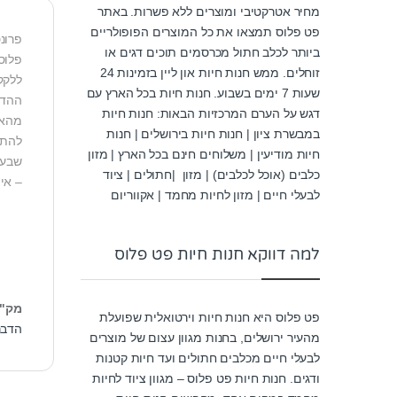
מחיר אטרקטיבי ומוצרים ללא פשרות. באתר
פט פלוס תמצאו את כל המוצרים הפופולריים
ביותר לכלב חתול מכרסמים תוכים דגים או
פלוס 
זוחלים. ממש חנות חיות און ליין בזמינות 24
ללקק
שעות 7 ימים בשבוע. חנות חיות בכל הארץ עם
ההדב
דגש על הערם המרכזיות הבאות: חנות חיות
מהאר
במבשרת ציון | חנות חיות בירושלים | חנות
חיות מודיעין | משלוחים חינם בכל הארץ | מזון
כלבים (אוכל לכלבים) | מזון |חתולים | ציוד
– אין להרטי
לבעלי חיים | מזון לחיות מחמד | אקווריום
למה דווקא חנות חיות פט פלוס
מק"
פט פלוס היא חנות חיות וירטואלית שפועלת
הדבר
מהעיר ירושלים, בחנות מגוון עצום של מוצרים
לבעלי חיים מכלבים חתולים ועד חיות קטנות
ודגים. חנות חיות פט פלוס – מגוון ציוד לחיות