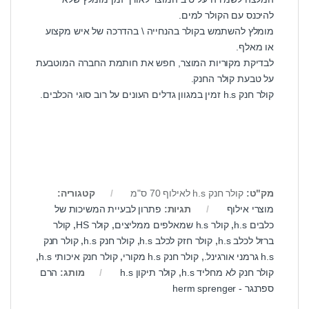
להיכנס עם הקולר למים.
מומלץ להשתמש בקולר בהנחייה \ בהדרכה של איש מקצוע
או מאלף.
לבדיקת מקוריות המוצר, חפש את חותמת החברה המוטבעת
על טבעת קולר החנק.
קולר חנק h.s זמין במגוון גדלים העונים על רוב סוגי הכלבים.
מק"ט:
קולר חנק h.s לאילוף 70 ס"מ
קטגוריה:
מוצרי אילוף
תגיות:
פתרון לבעיית המשיכות של
כלבים h.s
,
קולר h.s שמאלפים ממליצים
,
קולר HS
,
קולר
ברזל לכלב h.s
,
קולר חזק לכלב h.s
,
קולר חנק h.s
,
קולר חנק
h.s גרמני אורגינל.
,
קולר חנק h.s מקורי
,
קולר חנק איכותי h.s
,
קולר חנק לא מחליד h.s
,
קולר תיקון h.s
מותג:
הרם
ספרנגר - herm sprenger