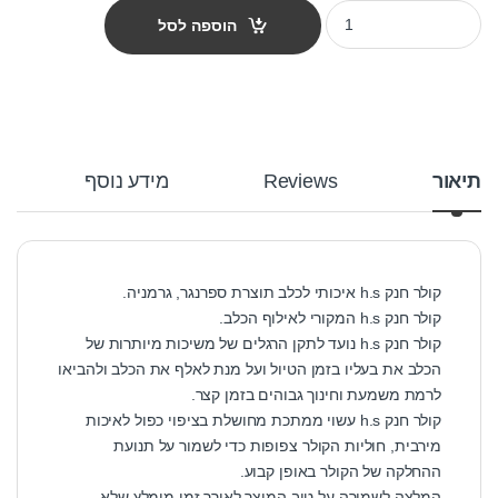
קולר חנק h.s לאילוף 70 ס"מ quantity
הוספה לסל
תיאור
Reviews
מידע נוסף
קולר חנק h.s איכותי לכלב תוצרת ספרנגר, גרמניה.
קולר חנק h.s המקורי לאילוף הכלב.
קולר חנק h.s נועד לתקן הרגלים של משיכות מיותרות של
הכלב את בעליו בזמן הטיול ועל מנת לאלף את הכלב ולהביאו
לרמת משמעת וחינוך גבוהים בזמן קצר.
קולר חנק h.s עשוי ממתכת מחושלת בציפוי כפול לאיכות
מירבית, חוליות הקולר צפופות כדי לשמור על תנועת
ההחלקה של הקולר באופן קבוע.
המלצה לשמירה על טיב המוצר לאורך זמן מומלץ שלא