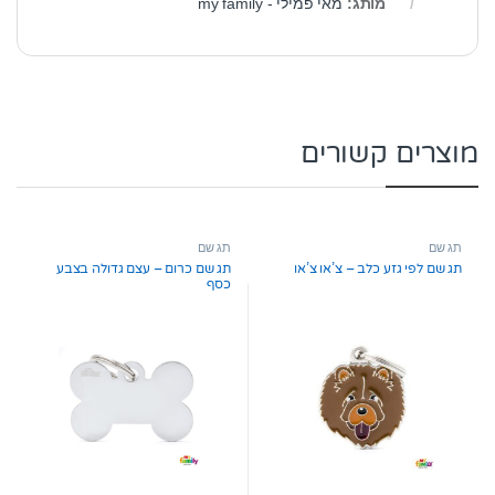
מותג:
מאי פמילי - my family
מוצרים קשורים
תג שם
תג שם
תג שם לפי גזע כלב – צ’או צ’או
תג שם כרום – עצם גדולה בצבע
כסף