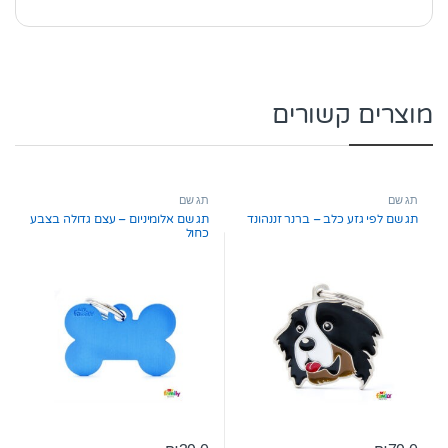
מוצרים קשורים
תג שם
תג שם
תג שם לפי גזע כלב – ברנר זננהונד
תג שם אלומיניום – עצם גדולה בצבע
כחול