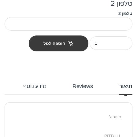
טלפון 2
טלפון 2
תג שם לפי גזע כלב - פיטבול חום לבן quantity
הוספה לסל
תיאור
Reviews
מידע נוסף
פיטבול
PITBULL