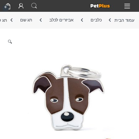
Skip to navigatio
Skip to conten
Open
0
עמוד הבית
כלבים
אביזרים לכלב
תג שם
תג ש
🔍