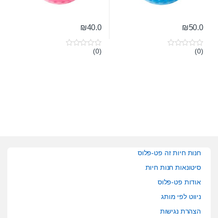
₪
40.0
₪
50.0
(0)
(0)
0
0
o
o
u
u
t
t
o
o
f
f
5
5
חנות חיות זה פט-פלוס
סיטונאות חנות חיות
אודות פט-פלוס
ניווט לפי מותג
הצהרת נגישות