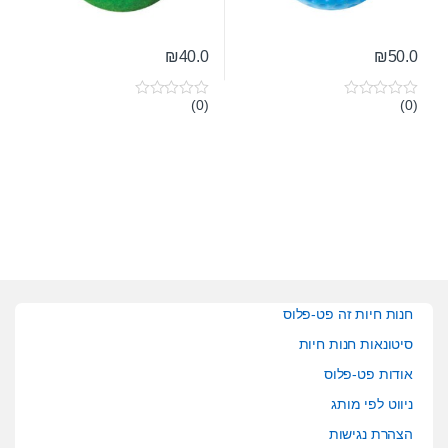
₪
40.0
₪
50.0
(0)
(0)
0
0
o
o
u
u
t
t
o
o
f
f
5
5
חנות חיות זה פט-פלוס
סיטונאות חנות חיות
אודות פט-פלוס
ניווט לפי מותג
הצהרת נגישות