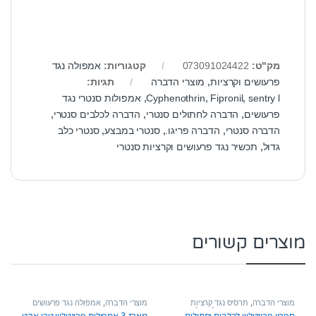
מק"ט:
073091024422
קטגוריות:
אמפולה נגד
פרעושים וקרציות
,
מוצרי הדברה
תגיות:
sentry l
,
Fipronil
,
Cyphenothrin
,
אמפולות סנטרי נגד
פרעושים
,
הדברה לחתולים סנטרי
,
הדברה לכלבים סנטרי
,
הדברה סנטרי
,
הדברה פריגו.
,
סנטרי במבצע
,
סנטרי כלב
גדול
,
תכשיר נגד פרעושים וקרציות סנטרי
מוצרים קשורים
מוצרי הדברה
,
תרסיס נגד קרציות
מוצרי הדברה
,
אמפולה נגד פרעושים
ופרעושים
,
מוצרי הדברה לחתול
וקרציות
ספריי פרונטליין לכלבים וחתולים
מארז 3 אמפולות פרונטליין טרי אקט