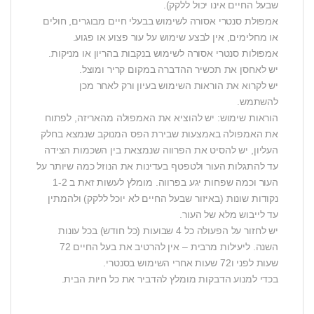
שבעל החיים אינו יכול ללקק).
אמפולת סנטרי אסורה לשימוש בבעלי חיים מבוגרים, חולים
או מחלימים, אין לבצע שימוש על עור פצוע או פגוע.
אמפולות סנטרי אסורה לשימוש בנקבות בהריון או מניקות.
יש לאחסן את תכשיר ההדברה במקום קריר ומוצל.
יש לקרוא את הוראות השימוש בעיון ורק לאחר מכן
להשתמש.
הוראות שימוש: יש להוציא את האמפולה מהאריזה, לפתוח
את האמפולה באמצעות שבירת הפס המנוקב שנמצא בחלק
העליון, יש להסיט את הפרווה שנמצאת בין השכמות הצידה
עד להתגלות העור ולטפטף בעדינות את הנוזל כמה שיותר על
העור וכמה שפחות יגע בפרווה. מומלץ לעשות זאת ב 1-2
נקודות שונות (באיזור שבעל החיים לא יוכל ללקק) ולהמתין
עד לייבוש מלא של העור.
יש לחזור על הפעולה כל 4 שבועות (כל חודש) בכל עונות
השנה. ליעילות מרבית – אין להרטיב את בעל החיים 72
שעות לפני ו72 שעות אחרי השימוש בסנטרי.
בכדי למנוע הדבקות מומלץ להדביר את כל חיות הבית.