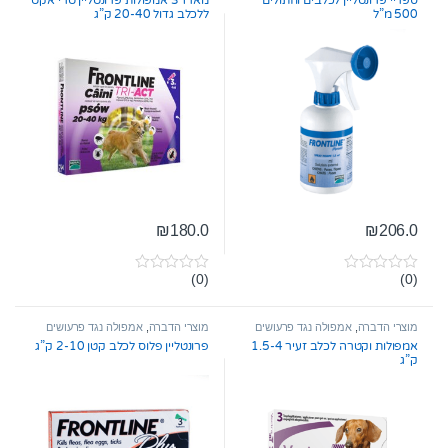
500 מ”ל
ללכלב גדול 20-40 ק”ג
₪
180.0
₪
206.0
(0)
(0)
0
0
o
o
u
u
t
t
מוצרי הדברה
,
אמפולה נגד פרעושים
מוצרי הדברה
,
אמפולה נגד פרעושים
o
o
וקרציות
וקרציות
אמפולות וקטרה לכלב זעיר 1.5-4
פרונטליין פלוס לכלב קטן 2-10 ק”ג
f
f
ק”ג
5
5