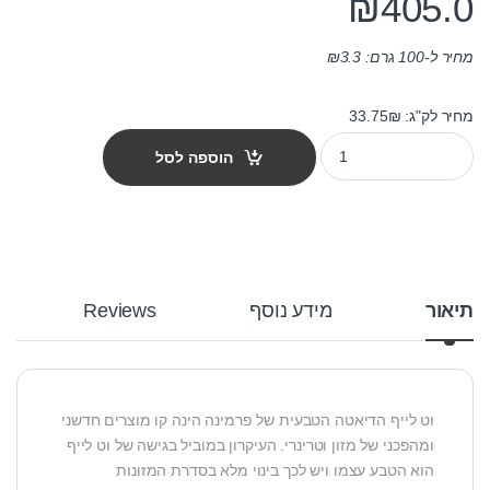
₪
405.0
מחיר ל-100 גרם:
3.3
₪
מחיר לק"ג: 33.75₪
מזון כלבים רפואי וט לייף Obesity לטיפול במשקל גוף עודף 12 ק"ג quantity
הוספה לסל
תיאור
מידע נוסף
Reviews
וט לייף הדיאטה הטבעית של פרמינה הינה קו מוצרים חדשני
ומהפכני של מזון וטרינרי. העיקרון במוביל בגישה של וט לייף
הוא הטבע עצמו ויש לכך בינוי מלא בסדרת המזונות