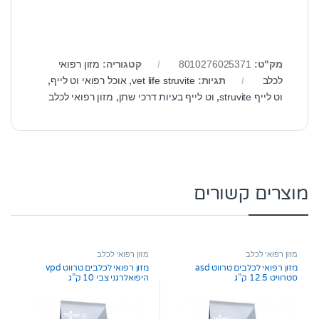
מק"ט:
8010276025371
קטגוריה:
מזון רפואי
לכלב
תגיות:
vet life struvite
,
אוכל רפואי וט לייף
,
וט לייף struvite
,
וט לייף בעיות דרכי שתן
,
מזון רפואי לכלב
מוצרים קשורים
מזון רפואי לכלב
מזון רפואי לכלב
מזון רפואי לכלבים טרווט asd
מזון רפואי לכלבים טרווט vpd
סטרוויט 12.5 ק”ג
היפואלרגני צבי 10 ק”ג