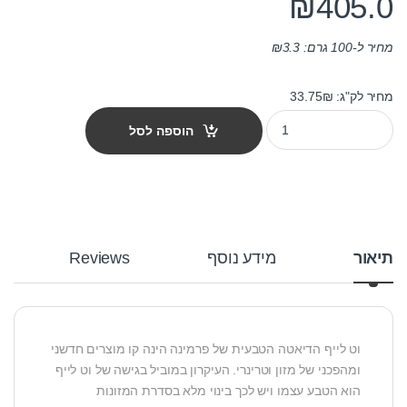
₪
405.0
מחיר ל-100 גרם:
3.3
₪
מחיר לק"ג: 33.75₪
מזון כלבים רפואי וט לייף Struvite לטיפול באבני סטרוויט 12 ק"ג quantity
הוספה לסל
תיאור
מידע נוסף
Reviews
וט לייף הדיאטה הטבעית של פרמינה הינה קו מוצרים חדשני
ומהפכני של מזון וטרינרי. העיקרון במוביל בגישה של וט לייף
הוא הטבע עצמו ויש לכך בינוי מלא בסדרת המזונות