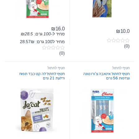
₪
16.0
₪
10.0
מחיר ל-100 גרם:
28.5
₪
מחיר ל100 גרם: 28.57₪
(0)
0
o
(0)
0
u
o
t
u
o
t
חטיף לחתול
חטיף לחתול
f
o
5
חטיף לחתול אינאבה צ’ורו טונה
חטיף לחתול לה קט כבד תפוח
f
וצדפות 56 גרם
ודלעת 21 גרם
5